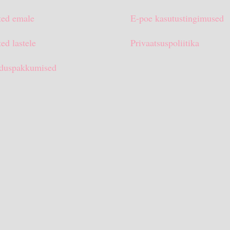
ted emale
E-poe kasutustingimused
ed lastele
Privaatsuspoliitika
duspakkumised