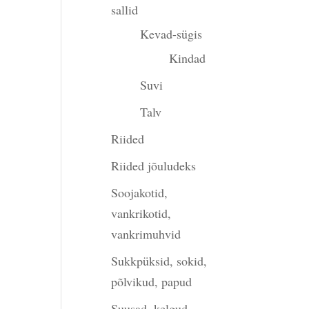
sallid
Kevad-sügis
Kindad
Suvi
Talv
Riided
Riided jõuludeks
Soojakotid,
vankrikotid,
vankrimuhvid
Sukkpüksid, sokid,
põlvikud, papud
Suusad, kelgud