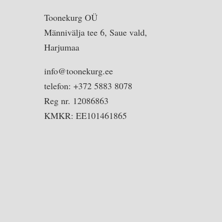
Toonekurg OÜ
Männivälja tee 6, Saue vald,
Harjumaa
info@toonekurg.ee
telefon: +372 5883 8078
Reg nr. 12086863
KMKR: EE101461865