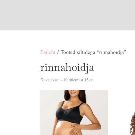
Esileht
/ Tooted siltidega “rinnahoidja”
rinnahoidja
Sorditud
Kuvatakse 1–10 tulemust 15-st
uusimate
järgi