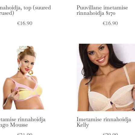
nahoidja, top (suured
Puuvillane imetamise
rused)
rinnahoidja 8170
€
16.90
€
16.90
tamise rinnahoidja
Imetamise rinnahoidja
ngo Mousse
Kelly
€
21.00
€
29.00