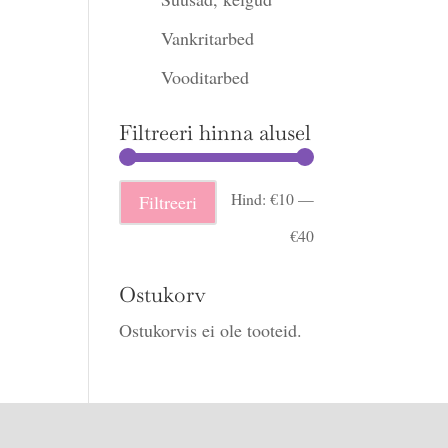
Vankritarbed
Vooditarbed
Filtreeri hinna alusel
Minimaalne
Maksimaalne
Hind:
€10
—
Filtreeri
hind
hind
€40
Ostukorv
Ostukorvis ei ole tooteid.