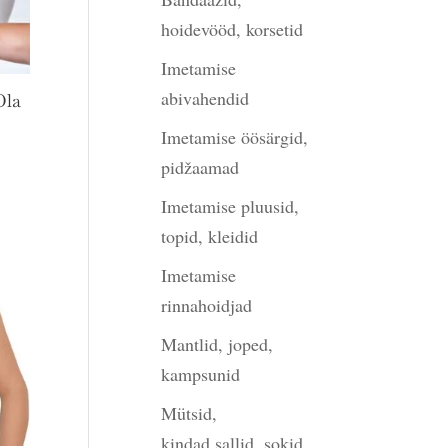
hoidevööd, korsetid
Imetamise
abivahendid
Ola
Imetamise öösärgid,
pidžaamad
Imetamise pluusid,
topid, kleidid
Imetamise
rinnahoidjad
Mantlid, joped,
kampsunid
Mütsid,
kindad,sallid, sokid