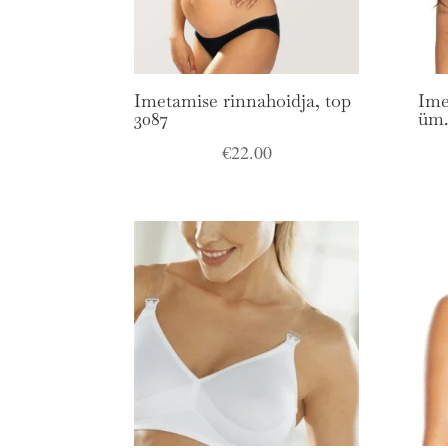
Imetamise rinnahoidja, top
Ime
3087
üm
€
22.00