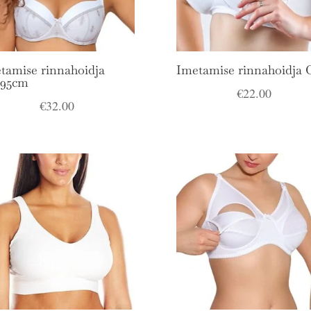
tamise rinnahoidja
Imetamise rinnahoidja 
.95cm
€
22.00
€
32.00