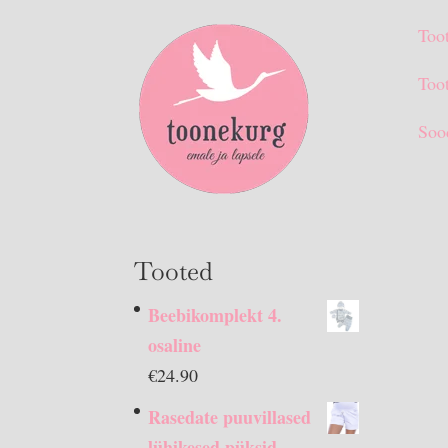
Too
Toot
Soo
Tooted
Beebikomplekt 4.
osaline
€
24.90
Rasedate puuvillased
lühikesed püksid