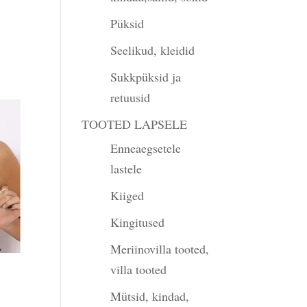
Püksid
Seelikud, kleidid
Sukkpüksid ja
retuusid
TOOTED LAPSELE
Enneaegsetele
lastele
Kiiged
Kingitused
Meriinovilla tooted,
villa tooted
Mütsid, kindad,