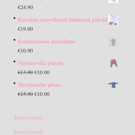
€
24.90
Rasedate puuvillased lühikesed püksid
€
19.00
Kombinesoon puuvillane
€
10.90
Meriinovilla püksid
Algne
Praegune
€
13.90
€
10.00
hind
hind
Meriinovilla pluus
oli:
on:
Algne
Praegune
€
15.90
€
10.00
€13.90.
€10.00.
hind
hind
oli:
on:
Tooted emale
€15.90.
€10.00.
Tooted lastele