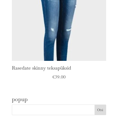
Rasedate skinny teksapüksid
€
39.00
popup