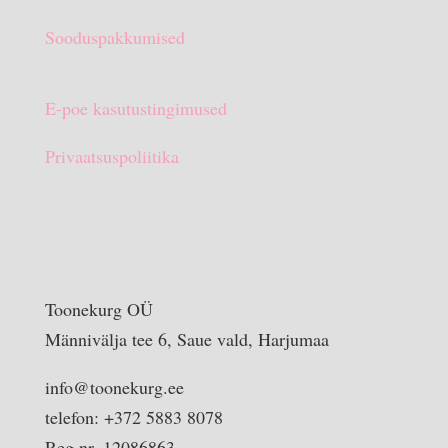
Sooduspakkumised
E-poe kasutustingimused
Privaatsuspoliitika
Toonekurg OÜ
Männivälja tee 6, Saue vald, Harjumaa
info@toonekurg.ee
telefon: +372 5883 8078
Reg nr. 12086863