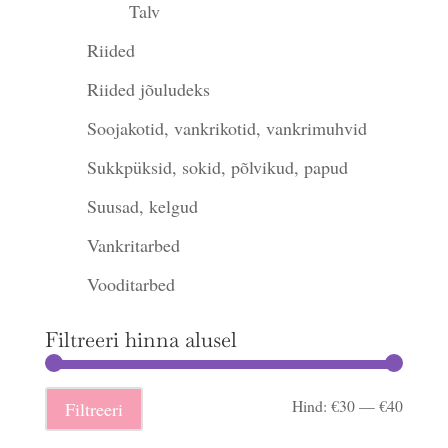
Talv
Riided
Riided jõuludeks
Soojakotid, vankrikotid, vankrimuhvid
Sukkpüksid, sokid, põlvikud, papud
Suusad, kelgud
Vankritarbed
Vooditarbed
Filtreeri hinna alusel
Minima
Maksi
Hind:
€30
—
€40
Filtreeri
hind
hind