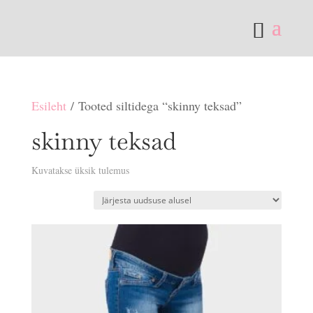
Esileht
/ Tooted siltidega “skinny teksad”
skinny teksad
Kuvatakse üksik tulemus