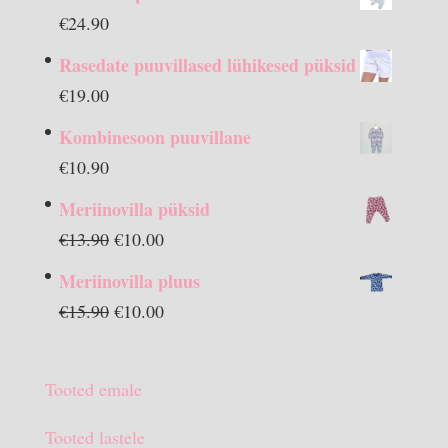
€
24.90
Rasedate puuvillased lühikesed püksid
€
19.00
Kombinesoon puuvillane
€
10.90
Meriinovilla püksid
Algne
Praegune
€
13.90
€
10.00
hind
hind
Meriinovilla pluus
oli:
on:
Algne
Praegune
€
15.90
€
10.00
€13.90.
€10.00.
hind
hind
oli:
on:
Tooted emale
€15.90.
€10.00.
Tooted lastele