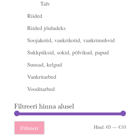
Talv
Riided
Riided jõuludeks
Soojakotid, vankrikotid, vankrimuhvid
Sukkpüksid, sokid, põlvikud, papud
Suusad, kelgud
Vankritarbed
Vooditarbed
Filtreeri hinna alusel
Minima
Maksi
Hind:
€0
—
€10
Filtreeri
hind
hind