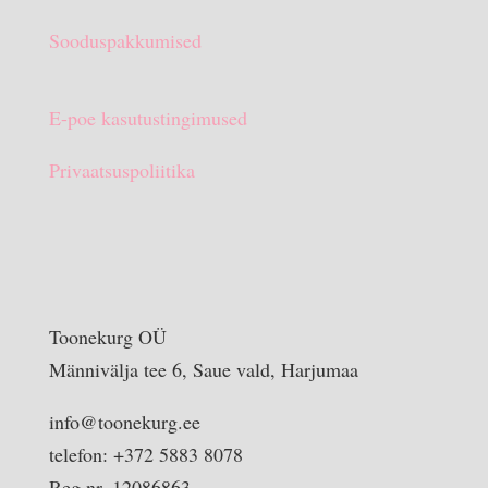
Sooduspakkumised
E-poe kasutustingimused
Privaatsuspoliitika
Toonekurg OÜ
Männivälja tee 6, Saue vald, Harjumaa
info@toonekurg.ee
telefon: +372 5883 8078
Reg nr. 12086863