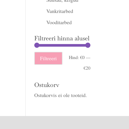
Vankritarbed
Vooditarbed
Filtreeri hinna alusel
Minimaalne
Maksimaalne
Hind:
€0
—
Filtreeri
hind
hind
€20
Ostukorv
Ostukorvis ei ole tooteid.