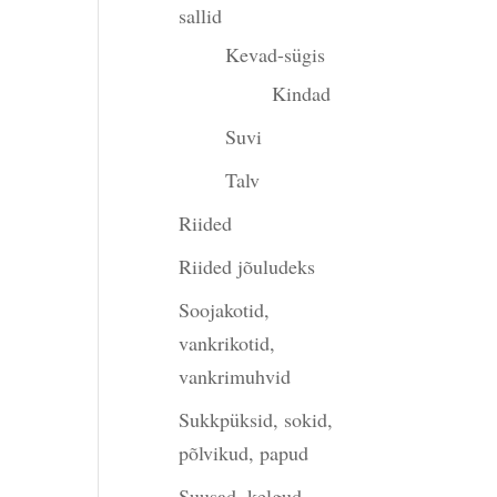
sallid
Kevad-sügis
Kindad
Suvi
Talv
Riided
Riided jõuludeks
Soojakotid,
vankrikotid,
vankrimuhvid
Sukkpüksid, sokid,
põlvikud, papud
Suusad, kelgud