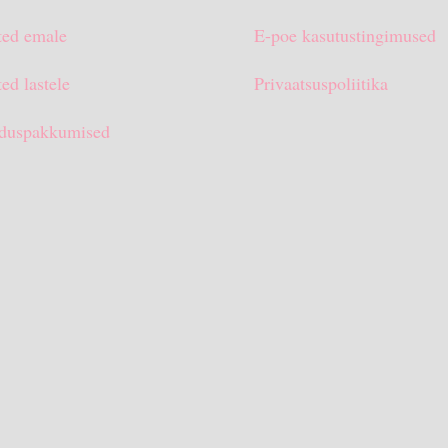
ted emale
E-poe kasutustingimused
ed lastele
Privaatsuspoliitika
duspakkumised