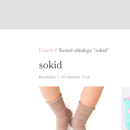
Esileht
/ Tooted siltidega “sokid”
sokid
Sorditud
Kuvatakse 1–10 tulemust 12-st
uusimate
järgi