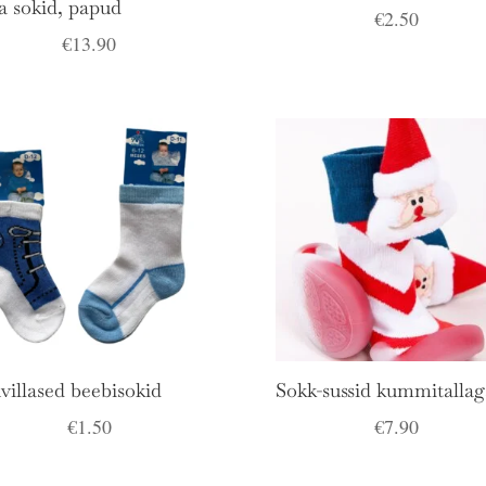
la sokid, papud
€
2.50
€
13.90
villased beebisokid
Sokk-sussid kummitallag
€
1.50
€
7.90