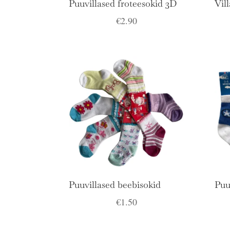
Puuvillased froteesokid 3D
Vil
€
2.90
Puuvillased beebisokid
Puu
€
1.50