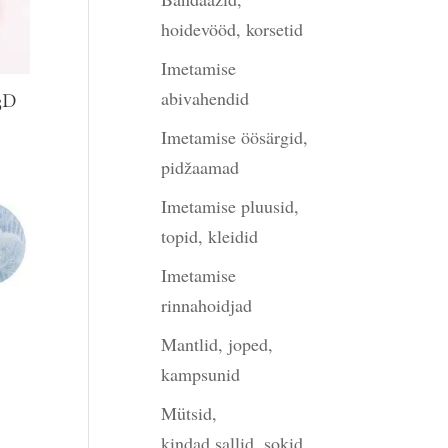
hoidevööd, korsetid
Imetamise
abivahendid
 3D
Imetamise öösärgid,
pidžaamad
Imetamise pluusid,
topid, kleidid
Imetamise
rinnahoidjad
Mantlid, joped,
kampsunid
Mütsid,
kindad,sallid, sokid