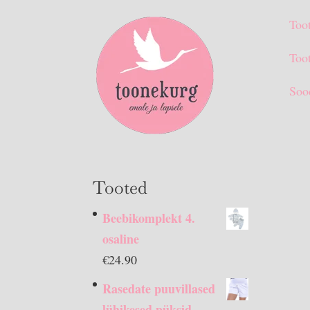
Too
Toot
Soo
Tooted
Beebikomplekt 4.
osaline
€
24.90
Rasedate puuvillased
lühikesed püksid