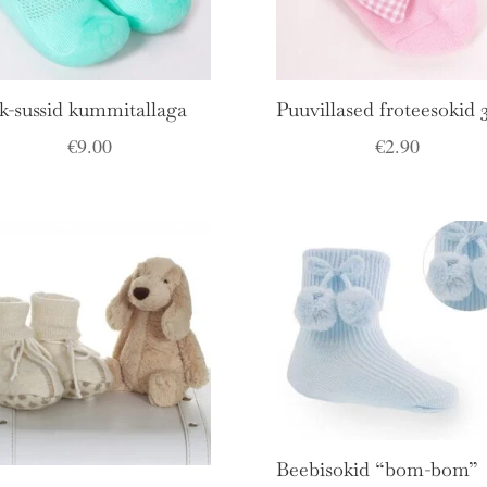
k-sussid kummitallaga
Puuvillased froteesokid
€
9.00
€
2.90
Beebisokid “bom-bom”