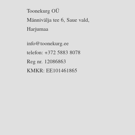
Toonekurg OÜ
Männivälja tee 6, Saue vald,
Harjumaa
info@toonekurg.ee
telefon: +372 5883 8078
Reg nr. 12086863
KMKR: EE101461865