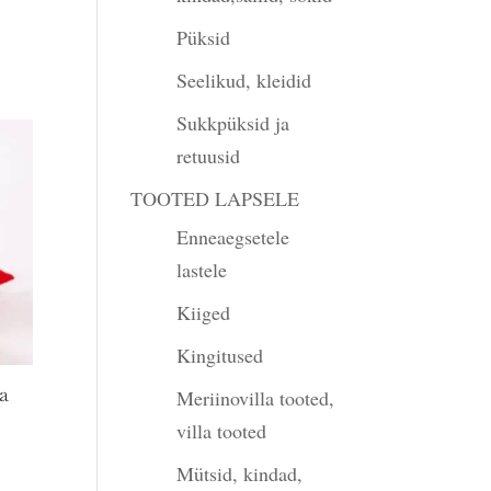
Püksid
Seelikud, kleidid
Sukkpüksid ja
retuusid
TOOTED LAPSELE
Enneaegsetele
lastele
Kiiged
Kingitused
a
Meriinovilla tooted,
villa tooted
Mütsid, kindad,