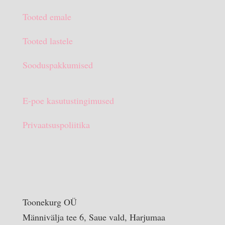
oli:
on:
Tooted emale
€15.90.
€10.00.
Tooted lastele
Sooduspakkumised
E-poe kasutustingimused
Privaatsuspoliitika
Toonekurg OÜ
Männivälja tee 6, Saue vald, Harjumaa