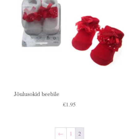
Jõulusokid beebile
€
1.95
←
1
2