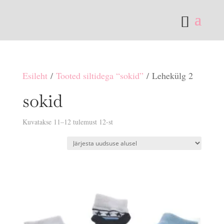
Esileht
/
Tooted siltidega “sokid”
/ Lehekülg 2
sokid
Sorditud
Kuvatakse 11–12 tulemust 12-st
uusimate
järgi