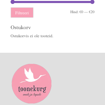
Minima
Maksi
Hind:
€0
—
€20
Filtreeri
hind
hind
Ostukorv
Ostukorvis ei ole tooteid.