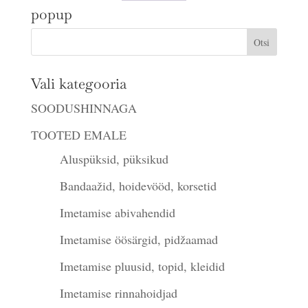
popup
Vali kategooria
SOODUSHINNAGA
TOOTED EMALE
Aluspüksid, püksikud
Bandaažid, hoidevööd, korsetid
Imetamise abivahendid
Imetamise öösärgid, pidžaamad
Imetamise pluusid, topid, kleidid
Imetamise rinnahoidjad