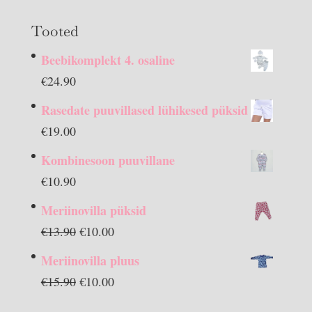
Tooted
Beebikomplekt 4. osaline
€
24.90
Rasedate puuvillased lühikesed püksid
€
19.00
Kombinesoon puuvillane
€
10.90
Meriinovilla püksid
Algne
Praegune
€
13.90
€
10.00
hind
hind
Meriinovilla pluus
oli:
on:
Algne
Praegune
€
15.90
€
10.00
€13.90.
€10.00.
hind
hind