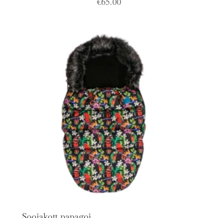
€
65.00
Soojakott papagoi