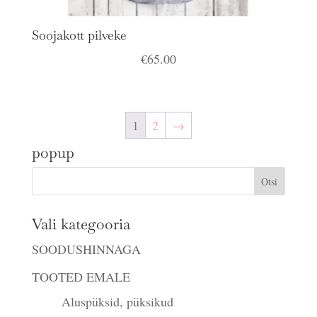
Soojakott pilveke
€
65.00
1
2
→
popup
Vali kategooria
SOODUSHINNAGA
TOOTED EMALE
Aluspüksid, püksikud