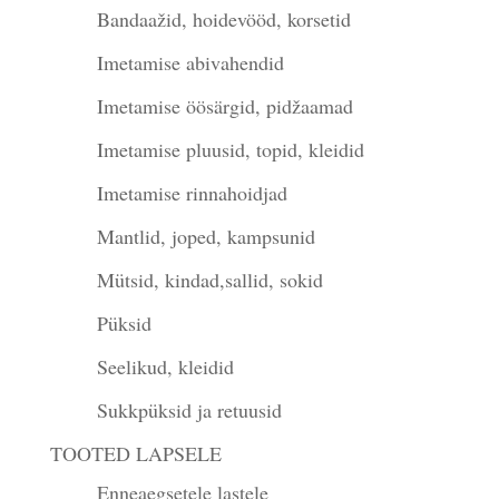
Bandaažid, hoidevööd, korsetid
Imetamise abivahendid
Imetamise öösärgid, pidžaamad
Imetamise pluusid, topid, kleidid
Imetamise rinnahoidjad
Mantlid, joped, kampsunid
Mütsid, kindad,sallid, sokid
Püksid
Seelikud, kleidid
Sukkpüksid ja retuusid
TOOTED LAPSELE
Enneaegsetele lastele