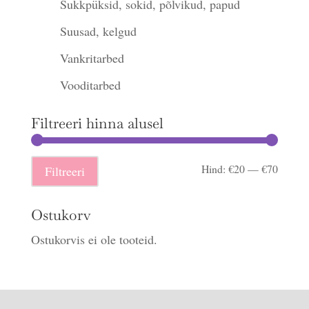
Sukkpüksid, sokid, põlvikud, papud
Suusad, kelgud
Vankritarbed
Vooditarbed
Filtreeri hinna alusel
Minima
Maksi
Hind:
€20
—
€70
Filtreeri
hind
hind
Ostukorv
Ostukorvis ei ole tooteid.