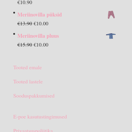
€
10.90
Meriinovilla püksid
Algne
Praegune
€
13.90
€
10.00
hind
hind
Meriinovilla pluus
oli:
on:
Algne
Praegune
€
15.90
€
10.00
€13.90.
€10.00.
hind
hind
oli:
on:
Tooted emale
€15.90.
€10.00.
Tooted lastele
Sooduspakkumised
E-poe kasutustingimused
Privaatsuspoliitika