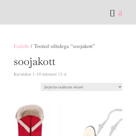
Esileht
/ Tooted siltidega “soojakott”
soojakott
Sorditud
Kuvatakse 1–10 tulemust 12-st
uusimate
järgi