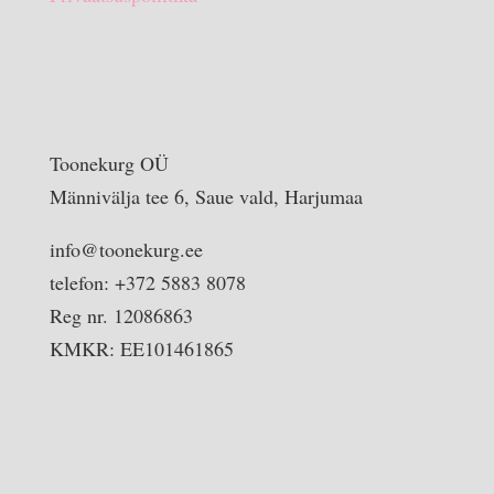
Toonekurg OÜ
Männivälja tee 6, Saue vald, Harjumaa
info@toonekurg.ee
telefon: +372 5883 8078
Reg nr. 12086863
KMKR: EE101461865