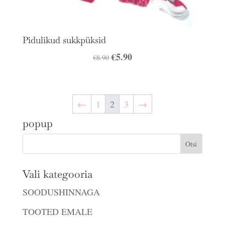
Pidulikud sukkpüksid
Algne
€
5.90
Praegune
€
8.90
hind
hind
oli:
on:
€8.90.
€5.90.
←
1
2
3
→
popup
Vali kategooria
SOODUSHINNAGA
TOOTED EMALE