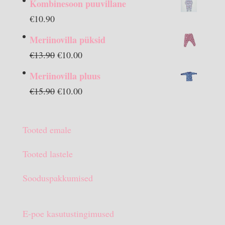
Kombinesoon puuvillane
€
10.90
Meriinovilla püksid
Algne
Praegune
€
13.90
€
10.00
hind
hind
Meriinovilla pluus
oli:
on:
Algne
Praegune
€
15.90
€
10.00
€13.90.
€10.00.
hind
hind
oli:
on:
Tooted emale
€15.90.
€10.00.
Tooted lastele
Sooduspakkumised
E-poe kasutustingimused