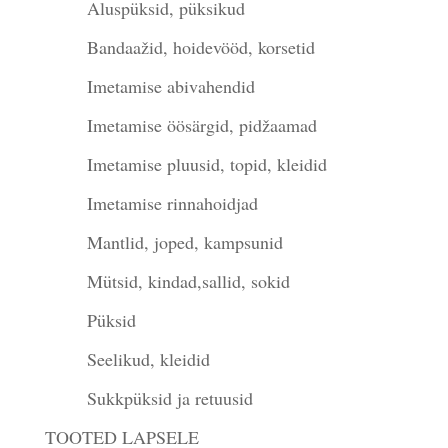
Aluspüksid, püksikud
Bandaažid, hoidevööd, korsetid
Imetamise abivahendid
Imetamise öösärgid, pidžaamad
Imetamise pluusid, topid, kleidid
Imetamise rinnahoidjad
Mantlid, joped, kampsunid
Mütsid, kindad,sallid, sokid
Püksid
Seelikud, kleidid
Sukkpüksid ja retuusid
TOOTED LAPSELE