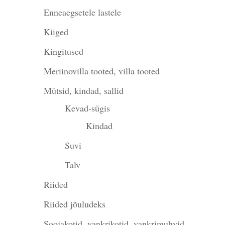
Enneaegsetele lastele
Kiiged
Kingitused
Meriinovilla tooted, villa tooted
Mütsid, kindad, sallid
Kevad-sügis
Kindad
Suvi
Talv
Riided
Riided jõuludeks
Soojakotid, vankrikotid, vankrimuhvid