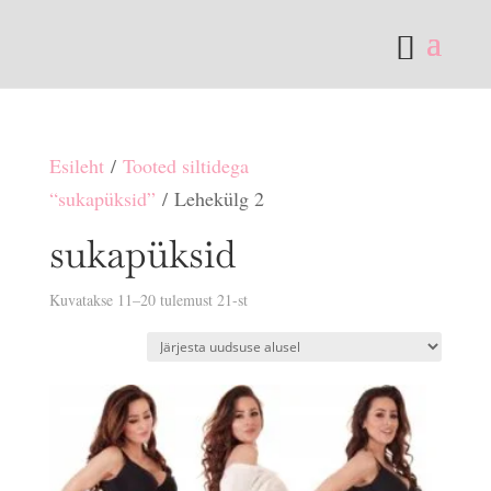
Esileht
/
Tooted siltidega
“sukapüksid”
/ Lehekülg 2
sukapüksid
Sorditud
Kuvatakse 11–20 tulemust 21-st
uusimate
järgi