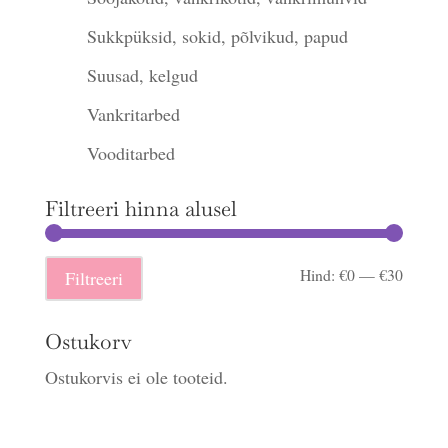
Sukkpüksid, sokid, põlvikud, papud
Suusad, kelgud
Vankritarbed
Vooditarbed
Filtreeri hinna alusel
Minima
Maksi
Hind:
€0
—
€30
Filtreeri
hind
hind
Ostukorv
Ostukorvis ei ole tooteid.