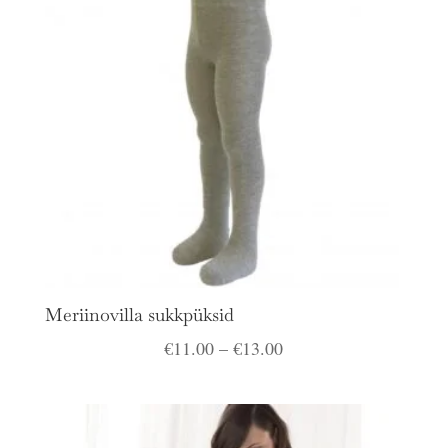
Meriinovilla sukkpüksid
Hinnavahemik:
€
11.00
–
€
13.00
€11.00
kuni
€13.00