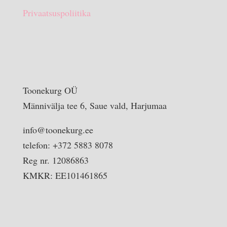
Privaatsuspoliitika
Toonekurg OÜ
Männivälja tee 6, Saue vald, Harjumaa
info@toonekurg.ee
telefon: +372 5883 8078
Reg nr. 12086863
KMKR: EE101461865