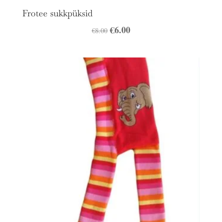
Frotee sukkpüksid
Algne
€
6.00
Praegune
€
8.00
hind
hind
oli:
on:
€8.00.
€6.00.