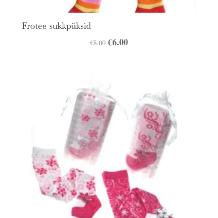
Frotee sukkpüksid
Algne
€
6.00
Praegune
€
8.00
hind
hind
oli:
on:
€8.00.
€6.00.