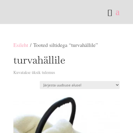
Esileht
/ Tooted siltidega “turvahällile”
turvahällile
Kuvatakse üksik tulemus