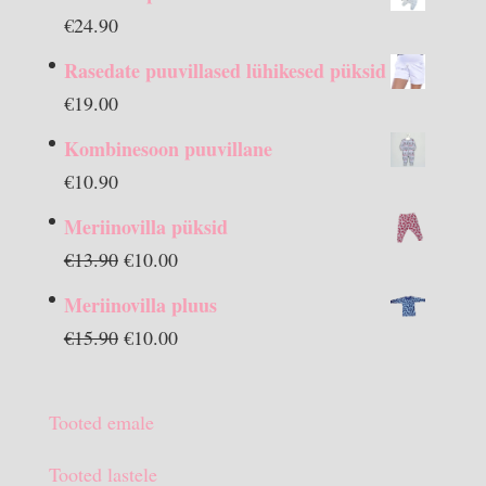
€
24.90
Rasedate puuvillased lühikesed püksid
€
19.00
Kombinesoon puuvillane
€
10.90
Meriinovilla püksid
Algne
Praegune
€
13.90
€
10.00
hind
hind
Meriinovilla pluus
oli:
on:
Algne
Praegune
€
15.90
€
10.00
€13.90.
€10.00.
hind
hind
oli:
on:
Tooted emale
€15.90.
€10.00.
Tooted lastele