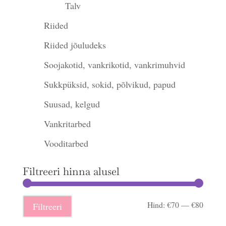
Talv
Riided
Riided jõuludeks
Soojakotid, vankrikotid, vankrimuhvid
Sukkpüksid, sokid, põlvikud, papud
Suusad, kelgud
Vankritarbed
Vooditarbed
Filtreeri hinna alusel
Minima
Maksi
Hind:
€70
—
€80
Filtreeri
hind
hind