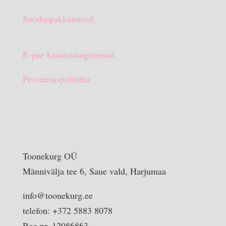
Sooduspakkumised
E-poe kasutustingimused
Privaatsuspoliitika
Toonekurg OÜ
Männivälja tee 6, Saue vald, Harjumaa
info@toonekurg.ee
telefon: +372 5883 8078
Reg nr. 12086863