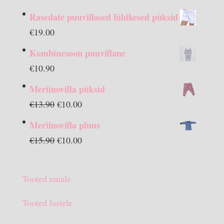
Rasedate puuvillased lühikesed püksid
€
19.00
Kombinesoon puuvillane
€
10.90
Meriinovilla püksid
Algne
Praegune
€
13.90
€
10.00
hind
hind
Meriinovilla pluus
oli:
on:
Algne
Praegune
€
15.90
€
10.00
€13.90.
€10.00.
hind
hind
oli:
on:
Tooted emale
€15.90.
€10.00.
Tooted lastele