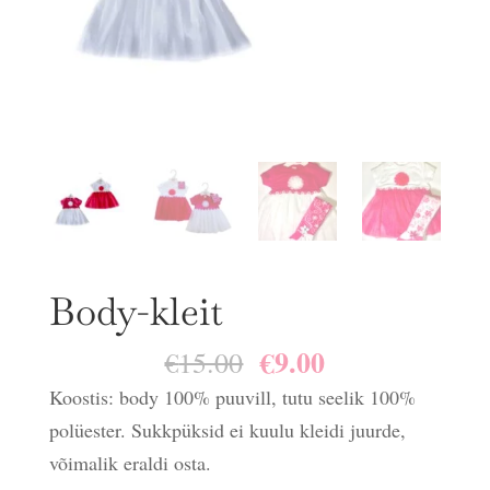
Body-kleit
€
9.00
Algne
Praegune
€
15.00
hind
hind
Koostis: body 100% puuvill, tutu seelik 100%
oli:
on:
polüester. Sukkpüksid ei kuulu kleidi juurde,
€15.00.
€9.00.
võimalik eraldi osta.