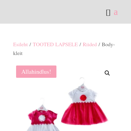
Esileht
/
TOOTED LAPSELE
/
Riided
/ Body-
kleit
Allahindlus!