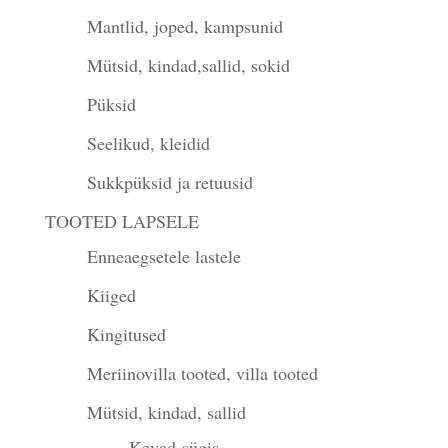
Mantlid, joped, kampsunid
Mütsid, kindad,sallid, sokid
Püksid
Seelikud, kleidid
Sukkpüksid ja retuusid
TOOTED LAPSELE
Enneaegsetele lastele
Kiiged
Kingitused
Meriinovilla tooted, villa tooted
Mütsid, kindad, sallid
Kevad-sügis