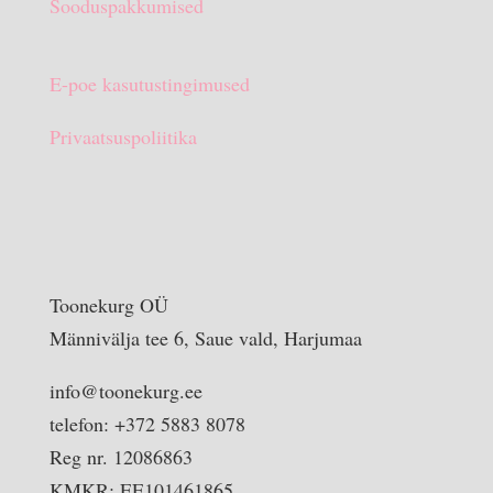
Sooduspakkumised
E-poe kasutustingimused
Privaatsuspoliitika
Toonekurg OÜ
Männivälja tee 6, Saue vald, Harjumaa
info@toonekurg.ee
telefon: +372 5883 8078
Reg nr. 12086863
KMKR: EE101461865