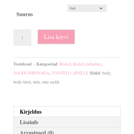
Suurus
Body-
Lisa korvi
kleit
kogus
Tootekood:
-
Kategooriad:
Riided
,
Riided jõuludeks
,
SOODUSHINNAGA
,
TOOTED LAPSELE
Sildid:
body
,
body-kleit
,
tutu
,
tutu seelik
Kirjeldus
Lisainfo
Arvustused (0)