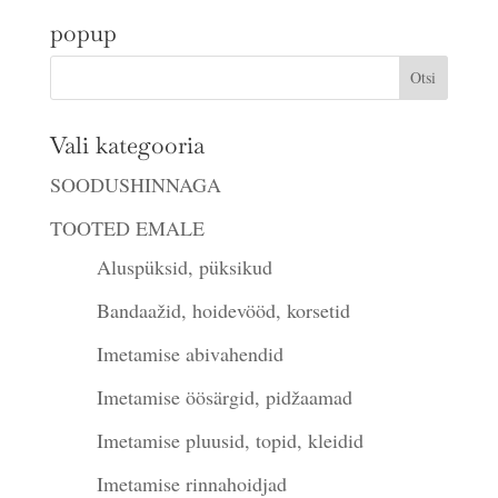
popup
Vali kategooria
SOODUSHINNAGA
TOOTED EMALE
Aluspüksid, püksikud
Bandaažid, hoidevööd, korsetid
Imetamise abivahendid
Imetamise öösärgid, pidžaamad
Imetamise pluusid, topid, kleidid
Imetamise rinnahoidjad