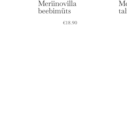
Meriinovilla
Me
beebimüts
ta
€
18.90