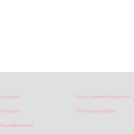
ted emale
E-poe kasutustingimused
ed lastele
Privaatsuspoliitika
duspakkumised