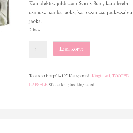
Komplektis: pildiraam 5cm x 8cm, karp beebi
esimese hamba jaoks, karp esimese juuksesalgu
jaoks.
2 laos
Kinkekomplekt
Lisa korvi
pildiraamiga
“Minu
esimene
Tootekood:
nap014197
Kategooriad:
Kingitused
,
TOOTED
hammas
LAPSELE
Sildid:
kingitus
,
kingitused
ja
juuksesalk”
kogus