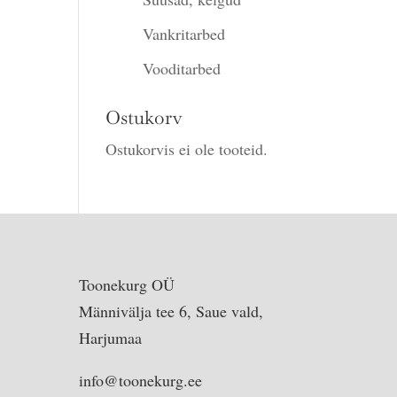
Vankritarbed
Vooditarbed
Ostukorv
Ostukorvis ei ole tooteid.
Toonekurg OÜ
Männivälja tee 6, Saue vald,
Harjumaa
info@toonekurg.ee