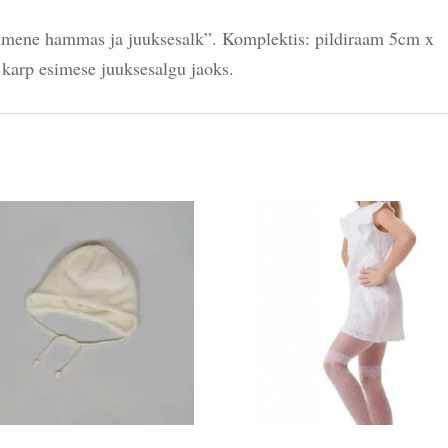
imene hammas ja juuksesalk”. Komplektis: pildiraam 5cm x
karp esimese juuksesalgu jaoks.