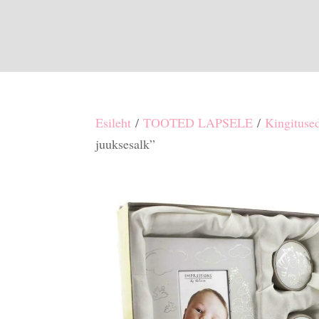
Esileht
/
TOOTED LAPSELE
/
Kingituse
juuksesalk”