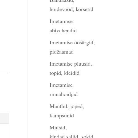
hoidevööd, korsetid
Imetamise
abivahendid
Imetamise öösärgid,
pidžaamad
Imetamise pluusid,
topid, kleidid
Imetamise
rinnahoidjad
Mantlid, joped,
kampsunid
Mütsid,
kindad,sallid, sokid