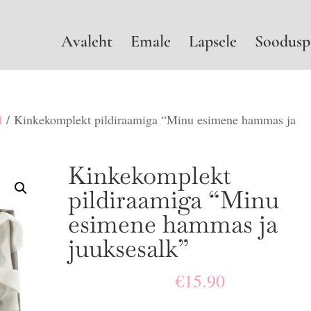
Avaleht
Emale
Lapsele
Soodusp
d
/ Kinkekomplekt pildiraamiga “Minu esimene hammas ja
Kinkekomplekt
pildiraamiga “Minu
esimene hammas ja
juuksesalk”
€
15.90