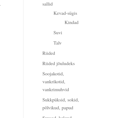
d
sallid
Kevad-sügis
une
Kindad
Suvi
Talv
.
Riided
Riided jõuludeks
Soojakotid,
vankrikotid,
vankrimuhvid
Sukkpüksid, sokid,
põlvikud, papud
Suusad, kelgud