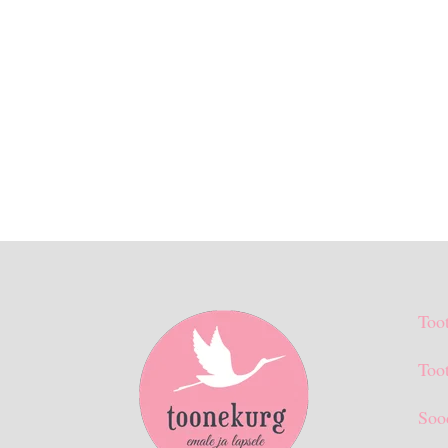
Too
Toot
Soo