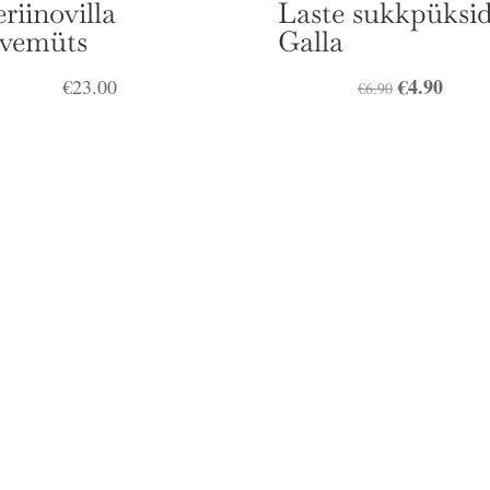
riinovilla
Laste sukkpüksi
lvemüts
Galla
Algne
€
4.90
Praeg
€
23.00
€
6.90
hind
hind
oli:
on:
€6.90.
€4.90