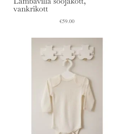
Lambavilla soojakott,
vankrikott
€
59.00