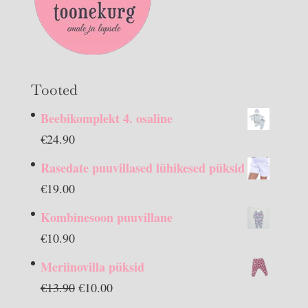
Tooted
Beebikomplekt 4. osaline
€
24.90
Rasedate puuvillased lühikesed püksid
€
19.00
Kombinesoon puuvillane
€
10.90
Meriinovilla püksid
Algne
Praegune
€
13.90
€
10.00
hind
hind