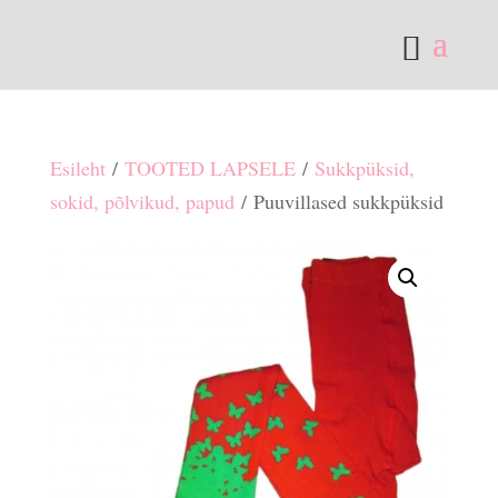
Esileht
/
TOOTED LAPSELE
/
Sukkpüksid,
sokid, põlvikud, papud
/ Puuvillased sukkpüksid