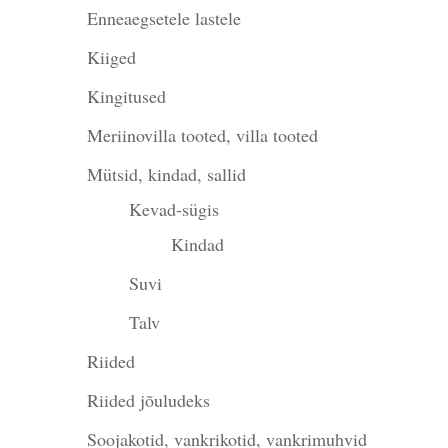
Enneaegsetele lastele
Kiiged
Kingitused
Meriinovilla tooted, villa tooted
Mütsid, kindad, sallid
Kevad-sügis
Kindad
Suvi
Talv
Riided
Riided jõuludeks
Soojakotid, vankrikotid, vankrimuhvid