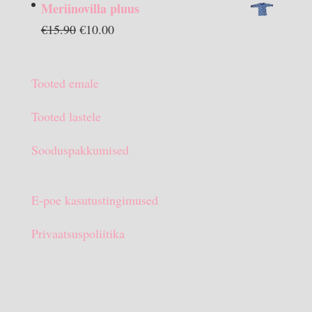
Meriinovilla pluus
oli:
on:
Algne
Praegune
€
15.90
€
10.00
€13.90.
€10.00.
hind
hind
oli:
on:
Tooted emale
€15.90.
€10.00.
Tooted lastele
Sooduspakkumised
E-poe kasutustingimused
Privaatsuspoliitika