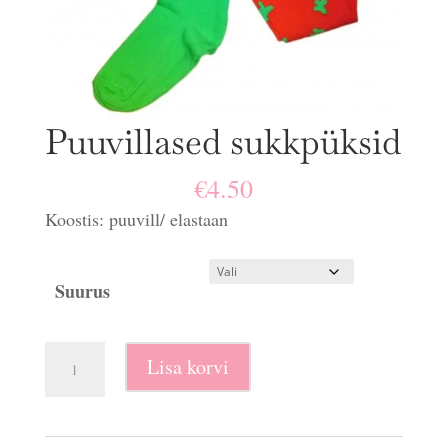
Puuvillased sukkpüksid
€
4.50
Koostis: puuvill/ elastaan
Suurus
Puuvillased
Lisa korvi
sukkpüksid
kogus