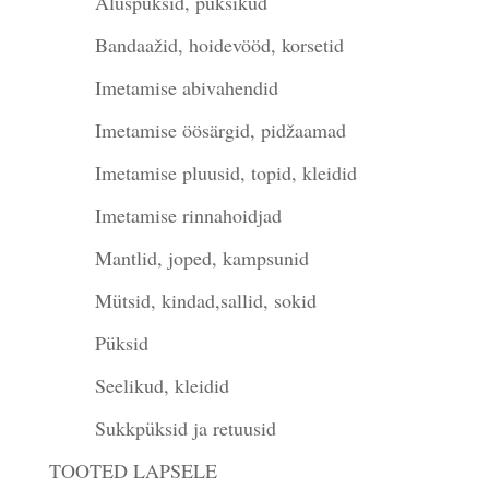
Aluspüksid, püksikud
Bandaažid, hoidevööd, korsetid
Imetamise abivahendid
Imetamise öösärgid, pidžaamad
Imetamise pluusid, topid, kleidid
Imetamise rinnahoidjad
Mantlid, joped, kampsunid
Mütsid, kindad,sallid, sokid
Püksid
Seelikud, kleidid
Sukkpüksid ja retuusid
TOOTED LAPSELE