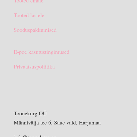
Tooted emale
€15.90.
€10.00.
Tooted lastele
Sooduspakkumised
E-poe kasutustingimused
Privaatsuspoliitika
Toonekurg OÜ
Männivälja tee 6, Saue vald, Harjumaa
info@toonekurg.ee