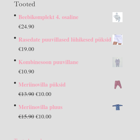
Tooted
Beebikomplekt 4. osaline
€
24.90
Rasedate puuvillased lühikesed püksid
€
19.00
Kombinesoon puuvillane
€
10.90
Meriinovilla püksid
Algne
Praegune
€
13.90
€
10.00
hind
hind
Meriinovilla pluus
oli:
on:
Algne
Praegune
€
15.90
€
10.00
€13.90.
€10.00.
hind
hind
oli:
on: