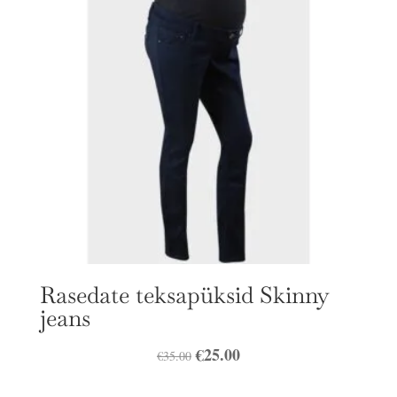
Rasedate teksapüksid Skinny
jeans
Algne
€
25.00
Praegune
€
35.00
hind
hind