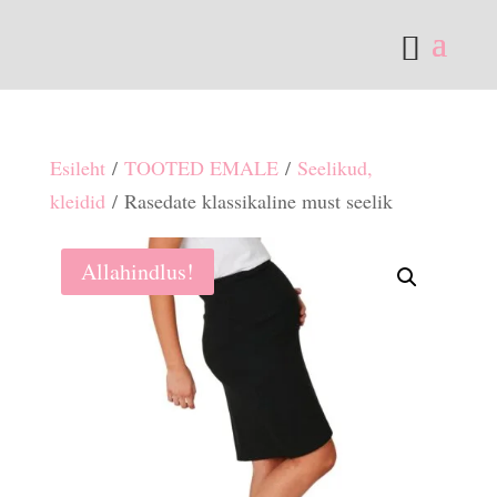
Esileht
/
TOOTED EMALE
/
Seelikud,
kleidid
/ Rasedate klassikaline must seelik
Allahindlus!