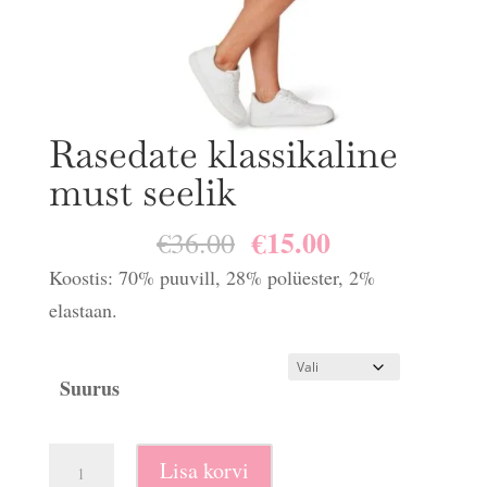
Rasedate klassikaline
must seelik
€
15.00
Algne
Praegune
€
36.00
hind
hind
Koostis: 70% puuvill, 28% polüester, 2%
oli:
on:
elastaan.
€36.00.
€15.00.
Suurus
Rasedate
Lisa korvi