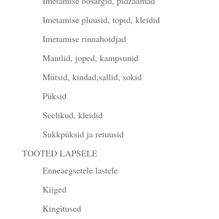
Imetamise öösärgid, pidžaamad
Imetamise pluusid, topid, kleidid
Imetamise rinnahoidjad
Mantlid, joped, kampsunid
Mütsid, kindad,sallid, sokid
Püksid
Seelikud, kleidid
Sukkpüksid ja retuusid
TOOTED LAPSELE
Enneaegsetele lastele
Kiiged
Kingitused