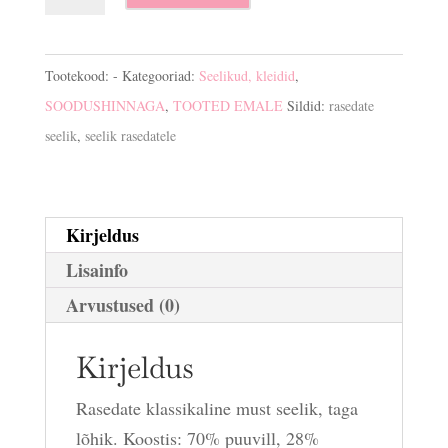
klassikaline
must
seelik
Tootekood:
-
Kategooriad:
Seelikud, kleidid
,
kogus
SOODUSHINNAGA
,
TOOTED EMALE
Sildid:
rasedate
seelik
,
seelik rasedatele
Kirjeldus
Lisainfo
Arvustused (0)
Kirjeldus
Rasedate klassikaline must seelik, taga
lõhik. Koostis: 70% puuvill, 28%