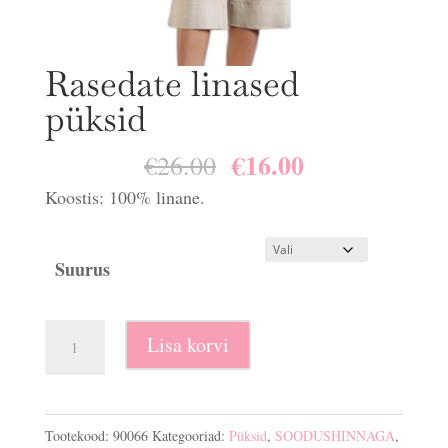
Rasedate linased
püksid
€
16.00
Algne
Praegune
€
26.00
hind
hind
Koostis: 100% linane.
oli:
on:
€26.00.
€16.00.
Suurus
Rasedate
Lisa korvi
linased
püksid
kogus
Tootekood:
90066
Kategooriad:
Püksid
,
SOODUSHINNAGA
,