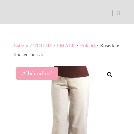
Esileht
/
TOOTED EMALE
/
Püksid
/ Rasedate
linased püksid
Allahindlus!