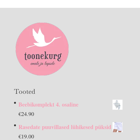
Tooted
Beebikomplekt 4. osaline
€
24.90
Rasedate puuvillased lühikesed püksid
€
19.00