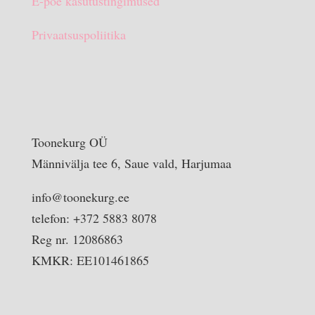
E-poe kasutustingimused
Privaatsuspoliitika
Toonekurg OÜ
Männivälja tee 6, Saue vald, Harjumaa
info@toonekurg.ee
telefon: +372 5883 8078
Reg nr. 12086863
KMKR: EE101461865