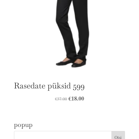
Rasedate püksid 599
Algne
€
18.00
Praegune
€
37.00
hind
hind
oli:
on:
popup
€37.00.
€18.00.