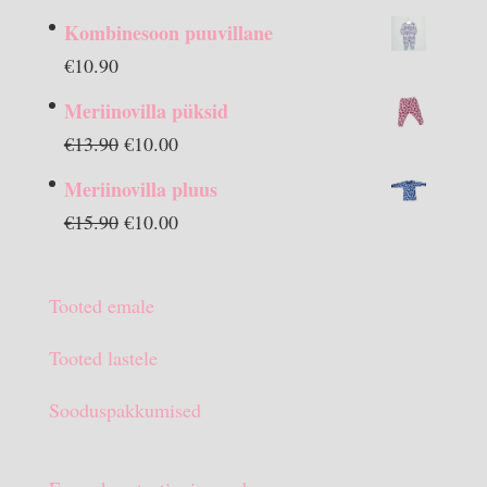
Kombinesoon puuvillane
€
10.90
Meriinovilla püksid
Algne
Praegune
€
13.90
€
10.00
hind
hind
Meriinovilla pluus
oli:
on:
Algne
Praegune
€
15.90
€
10.00
€13.90.
€10.00.
hind
hind
oli:
on:
Tooted emale
€15.90.
€10.00.
Tooted lastele
Sooduspakkumised