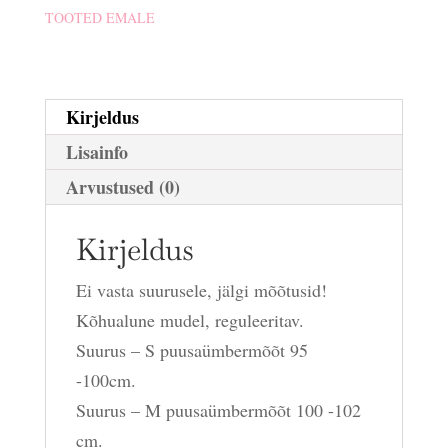
TOOTED EMALE
Kirjeldus
Lisainfo
Arvustused (0)
Kirjeldus
Ei vasta suurusele, jälgi mõõtusid!
Kõhualune mudel, reguleeritav.
Suurus – S puusaümbermõõt 95
-100cm.
Suurus – M puusaümbermõõt 100 -102
cm.