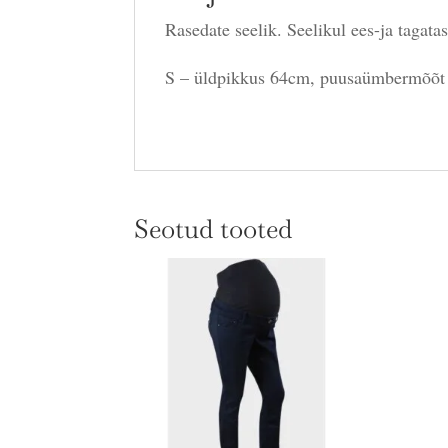
Rasedate seelik. Seelikul ees-ja tagata
S – üldpikkus 64cm, puusaümbermõõt
Seotud tooted