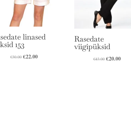
sedate linased
Rasedate
ksid 153
viigipüksid
Algne
€
22.00
Praegune
€
30.00
Algne
€
20.00
Prae
€
43.00
hind
hind
hind
hind
oli:
on:
oli:
on:
€30.00.
€22.00.
€43.00.
€20.