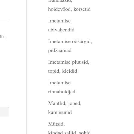
hoidevööd, korsetid
Imetamise
abivahendid
lik
,
Imetamise öösärgid,
pidžaamad
Imetamise pluusid,
topid, kleidid
Imetamise
rinnahoidjad
Mantlid, joped,
kampsunid
Mütsid,
kindad,sallid, sokid