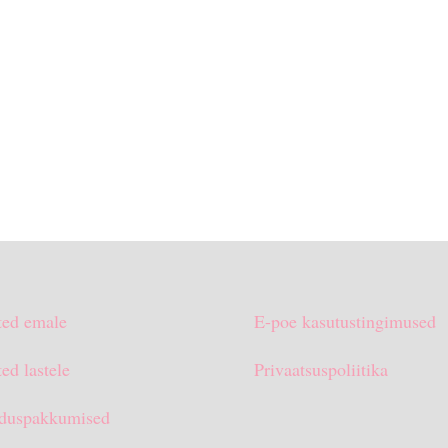
ted emale
E-poe kasutustingimused
ed lastele
Privaatsuspoliitika
duspakkumised