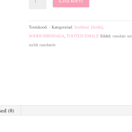
Lisa korvi
seelik
kogus
Tootekood:
-
Kategooriad:
Seelikud, kleidid
,
SOODUSHINNAGA
,
TOOTED EMALE
Sildid:
rasedate see
seelik rasedatele
ed (0)