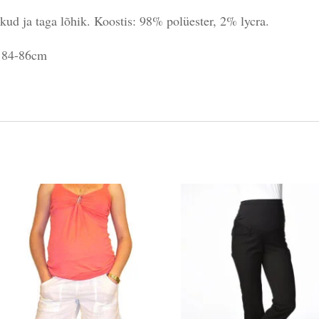
skud ja taga lõhik. Koostis: 98% polüester, 2% lycra.
 84-86cm