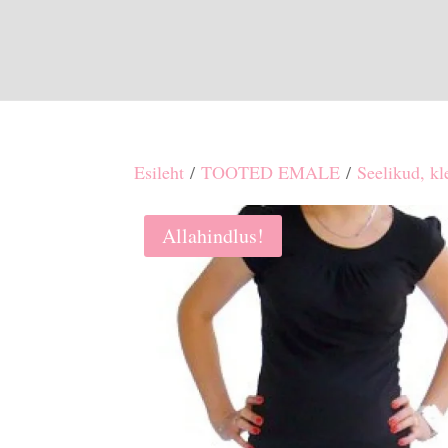
Esileht
/
TOOTED EMALE
/
Seelikud, kl
Allahindlus!