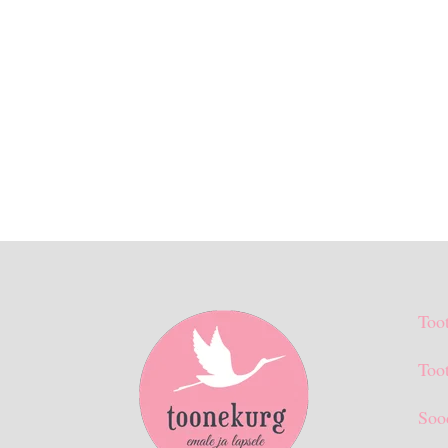
Too
Toot
Soo