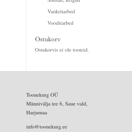
Vankritarbed
Vooditarbed
Ostukorv
Ostukorvis ei ole tooteid.
Toonekurg OÜ
Männivälja tee 6, Saue vald,
Harjumaa
info@toonekurg.ee