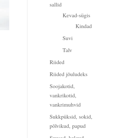
sallid
Kevad-sügis
Kindad
Suvi
Talv
gune
Riided
Riided jõuludeks
Soojakotid,
00.
vankrikotid,
vankrimuhvid
Sukkpüksid, sokid,
põlvikud, papud
Suusad, kelgud