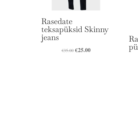
Rasedate
teksapüksid Skinny
jeans
Ra
pü
Algne
€
25.00
Praegune
€
35.00
hind
hind
oli:
on:
€35.00.
€25.00.