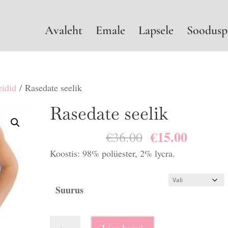
Avaleht
Emale
Lapsele
Soodusp
eidid
/ Rasedate seelik
Rasedate seelik
€
15.00
Algne
Praegu
€
36.00
hind
hind
Koostis: 98% polüester, 2% lycra.
oli:
on:
€36.00.
€15.00.
Suurus
Rasedate