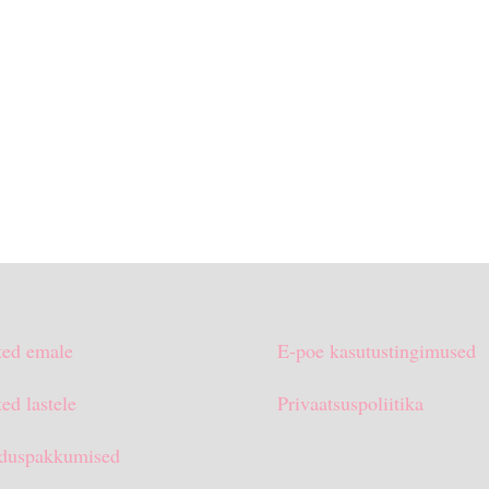
ted emale
E-poe kasutustingimused
ed lastele
Privaatsuspoliitika
duspakkumised