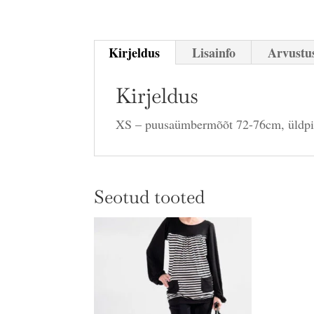
Kirjeldus
Lisainfo
Arvustus
Kirjeldus
XS – puusaümbermõõt 72-76cm, üldp
Seotud tooted