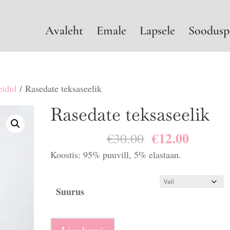
Avaleht
Emale
Lapsele
Soodusp
eidid
/ Rasedate teksaseelik
Rasedate teksaseelik
€
12.00
Algne
Praegu
€
30.00
hind
hind
Koostis: 95% puuvill, 5% elastaan.
oli:
on:
€30.00.
€12.00.
Suurus
Rasedate