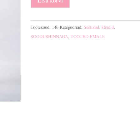
Lisa korvi
teksaseelik
kogus
Tootekood:
146
Kategooriad:
Seelikud, kleidid
,
SOODUSHINNAGA
,
TOOTED EMALE