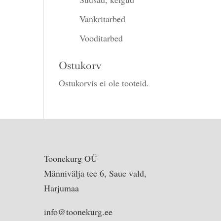
Vankritarbed
Vooditarbed
Ostukorv
Ostukorvis ei ole tooteid.
Toonekurg OÜ
Männivälja tee 6, Saue vald,
Harjumaa
info@toonekurg.ee