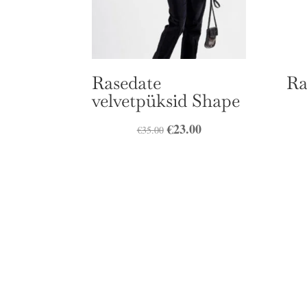
Rasedate
Ra
velvetpüksid Shape
Algne
€
23.00
Praegune
€
35.00
hind
hind
oli:
on:
€35.00.
€23.00.