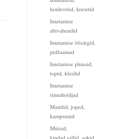
hoidevööd, korsetid
Imetamise
abivahendid
Imetamise öösärgid,
pidžaamad
Imetamise pluusid,
topid, kleidid
Imetamise
rinnahoidjad
Mantlid, joped,
kampsunid
Mütsid,
kindad,sallid, sokid