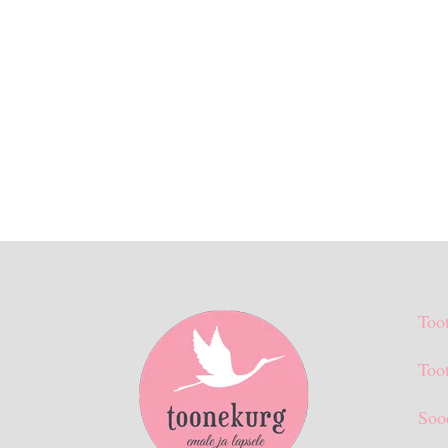
Too
Toot
Soo