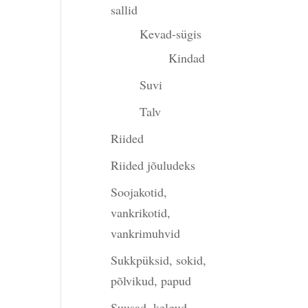
sallid
Kevad-sügis
Kindad
Suvi
Talv
gune
Riided
Riided jõuludeks
00.
Soojakotid,
vankrikotid,
vankrimuhvid
Sukkpüksid, sokid,
põlvikud, papud
Suusad, kelgud