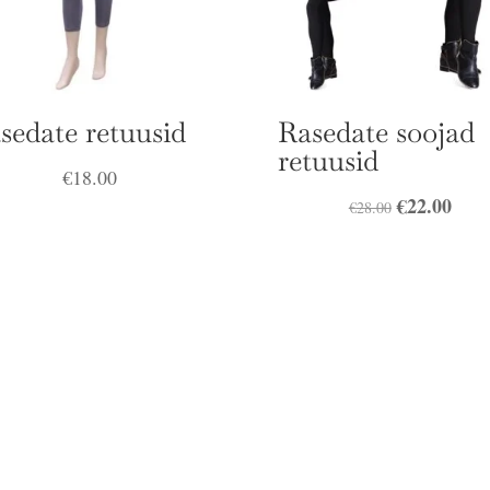
sedate retuusid
Rasedate soojad
retuusid
€
18.00
Algne
€
22.00
Prae
€
28.00
hind
hind
oli:
on:
€28.00.
€22.