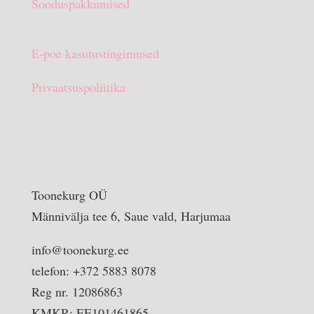
Sooduspakkumised
E-poe kasutustingimused
Privaatsuspoliitika
Toonekurg OÜ
Männivälja tee 6, Saue vald, Harjumaa
info@toonekurg.ee
telefon: +372 5883 8078
Reg nr. 12086863
KMKR: EE101461865