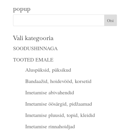
popup
Vali kategooria
SOODUSHINNAGA
TOOTED EMALE
Aluspüksid, püksikud
Bandaažid, hoidevööd, korsetid
Imetamise abivahendid
Imetamise öösärgid, pidžaamad
Imetamise pluusid, topid, kleidid
Imetamise rinnahoidjad