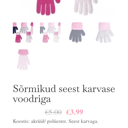
Sõrmikud seest karvase
voodriga
€
3.99
Algne
Praegune
€
5.00
hind
hind
Koostis: akrüül/ polüester. Seest karvaga.