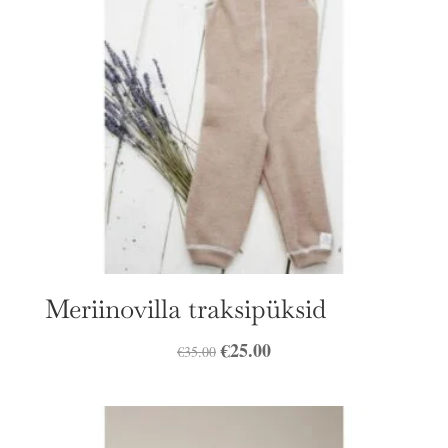
Meriinovilla traksipüksid
Algne
€
25.00
Praegune
€
35.00
hind
hind
oli:
on:
€35.00.
€25.00.