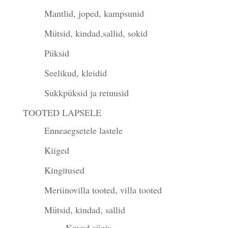
Mantlid, joped, kampsunid
Mütsid, kindad,sallid, sokid
Püksid
Seelikud, kleidid
Sukkpüksid ja retuusid
TOOTED LAPSELE
Enneaegsetele lastele
Kiiged
Kingitused
Meriinovilla tooted, villa tooted
Mütsid, kindad, sallid
Kevad-sügis