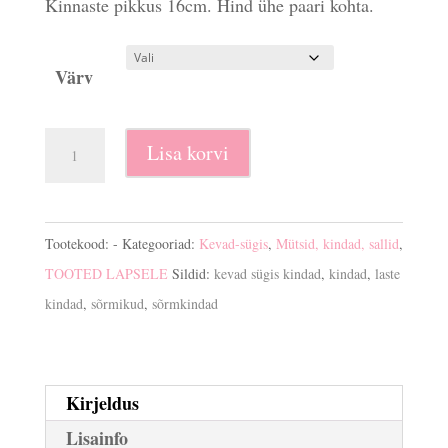
oli:
on:
Kinnaste pikkus 16cm. Hind ühe paari kohta.
€5.00.
€3.99.
Värv
Sõrmikud
Lisa korvi
seest
karvase
voodriga
Tootekood:
-
Kategooriad:
Kevad-sügis
,
Mütsid, kindad, sallid
,
kogus
TOOTED LAPSELE
Sildid:
kevad sügis kindad
,
kindad
,
laste
kindad
,
sõrmikud
,
sõrmkindad
Kirjeldus
Lisainfo