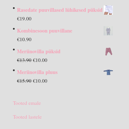
Rasedate puuvillased lühikesed püksid
€
19.00
Kombinesoon puuvillane
€
10.90
Meriinovilla püksid
Algne
Praegune
€
13.90
€
10.00
hind
hind
Meriinovilla pluus
oli:
on:
Algne
Praegune
€
15.90
€
10.00
€13.90.
€10.00.
hind
hind
oli:
on:
Tooted emale
€15.90.
€10.00.
Tooted lastele