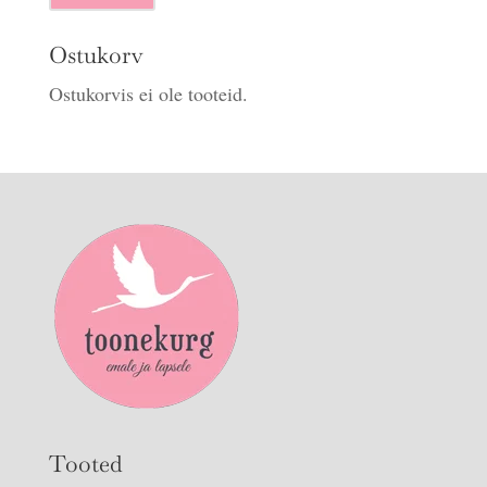
hind
hind
Ostukorv
Ostukorvis ei ole tooteid.
Tooted