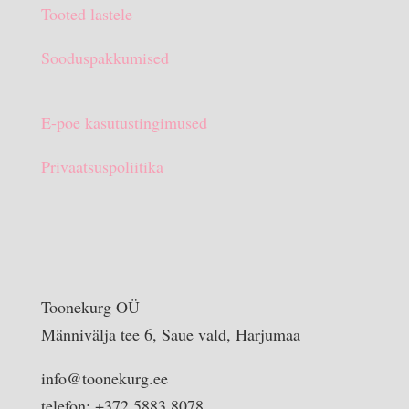
Tooted lastele
Sooduspakkumised
E-poe kasutustingimused
Privaatsuspoliitika
Toonekurg OÜ
Männivälja tee 6, Saue vald, Harjumaa
info@toonekurg.ee
telefon: +372 5883 8078