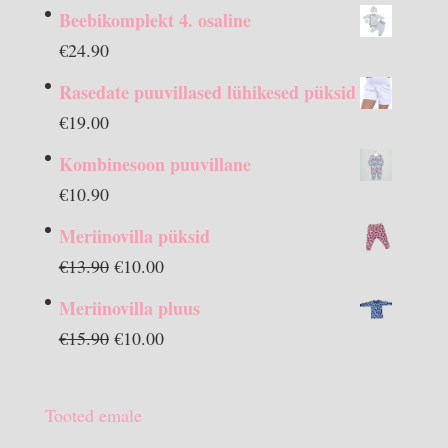
Beebikomplekt 4. osaline
€
24.90
Rasedate puuvillased lühikesed püksid
€
19.00
Kombinesoon puuvillane
€
10.90
Meriinovilla püksid
Algne
Praegune
€
13.90
€
10.00
hind
hind
Meriinovilla pluus
oli:
on:
Algne
Praegune
€
15.90
€
10.00
€13.90.
€10.00.
hind
hind
oli:
on:
Tooted emale
€15.90.
€10.00.