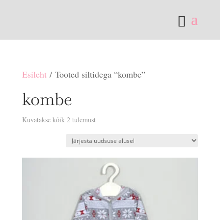
Esileht
/ Tooted siltidega “kombe”
kombe
Sorditud
Kuvatakse kõik 2 tulemust
uusimate
järgi