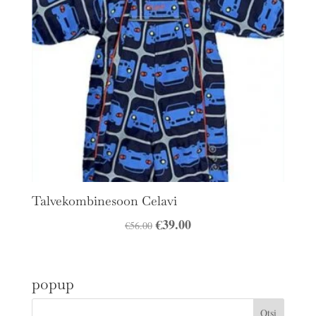
Talvekombinesoon Celavi
Algne
€
39.00
Praegune
€
56.00
hind
hind
oli:
on:
popup
€56.00.
€39.00.