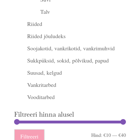
Talv
Riided
Riided jõuludeks
Soojakotid, vankrikotid, vankrimuhvid
Sukkpüksid, sokid, põlvikud, papud
Suusad, kelgud
Vankritarbed
Vooditarbed
Filtreeri hinna alusel
Minima
Maksi
Hind:
€10
—
€40
Filtreeri