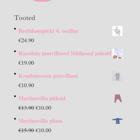
Tooted
Beebikomplekt 4. osaline
€
24.90
Rasedate puuvillased lühikesed püksid
€
19.00
Kombinesoon puuvillane
€
10.90
Meriinovilla püksid
Algne
Praegune
€
13.90
€
10.00
hind
hind
Meriinovilla pluus
oli:
on:
Algne
Praegune
€
15.90
€
10.00
€13.90.
€10.00.
hind
hind