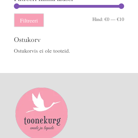
Minima
Maksi
Hind:
€0
—
€10
Filtreeri
hind
hind
Ostukorv
Ostukorvis ei ole tooteid.