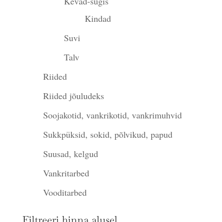
Kevad-sügis
Kindad
Suvi
Talv
Riided
Riided jõuludeks
Soojakotid, vankrikotid, vankrimuhvid
Sukkpüksid, sokid, põlvikud, papud
Suusad, kelgud
Vankritarbed
Vooditarbed
Filtreeri hinna alusel