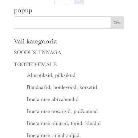
popup
Vali kategooria
SOODUSHINNAGA
TOOTED EMALE
Aluspüksid, püksikud
Bandaažid, hoidevööd, korsetid
Imetamise abivahendid
Imetamise öösärgid, pidžaamad
Imetamise pluusid, topid, kleidid
Imetamise rinnahoidjad