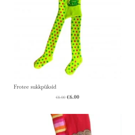
Frotee sukkpüksid
Algne
€
6.00
Praegune
€
8.00
hind
hind
oli:
on:
€8.00.
€6.00.