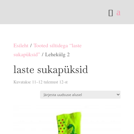
Esileht
/
Tooted siltidega “laste
sukapüksid”
/ Lehekülg 2
laste sukapüksid
Sorditud
Kuvatakse 11–12 tulemust 12-st
uusimate
järgi