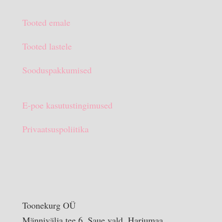
oli:
on:
Tooted emale
€15.90.
€10.00.
Tooted lastele
Sooduspakkumised
E-poe kasutustingimused
Privaatsuspoliitika
Toonekurg OÜ
Männivälja tee 6, Saue vald, Harjumaa