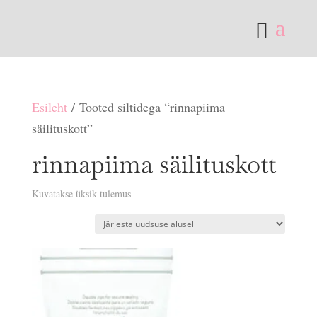
Esileht
/ Tooted siltidega “rinnapiima
säilituskott”
rinnapiima säilituskott
Kuvatakse üksik tulemus