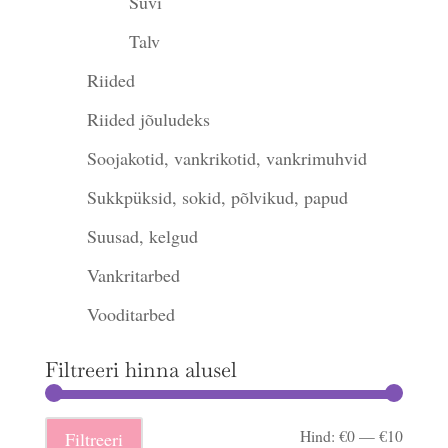
Suvi
Talv
Riided
Riided jõuludeks
Soojakotid, vankrikotid, vankrimuhvid
Sukkpüksid, sokid, põlvikud, papud
Suusad, kelgud
Vankritarbed
Vooditarbed
Filtreeri hinna alusel
Minima
Maksi
Hind:
€0
—
€10
Filtreeri