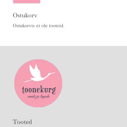
hind
hind
Ostukorv
Ostukorvis ei ole tooteid.
Tooted