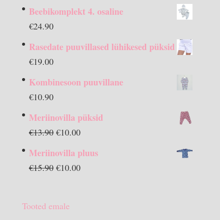
Beebikomplekt 4. osaline
€
24.90
Rasedate puuvillased lühikesed püksid
€
19.00
Kombinesoon puuvillane
€
10.90
Meriinovilla püksid
Algne
Praegune
€
13.90
€
10.00
hind
hind
Meriinovilla pluus
oli:
on:
Algne
Praegune
€
15.90
€
10.00
€13.90.
€10.00.
hind
hind
oli:
on:
Tooted emale
€15.90.
€10.00.