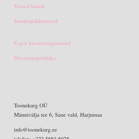
Tooted lastele
Sooduspakkumised
E-poe kasutustingimused
Privaatsuspoliitika
Toonekurg OÜ
Männivälja tee 6, Saue vald, Harjumaa
info@toonekurg.ee
telefon: +372 5883 8078