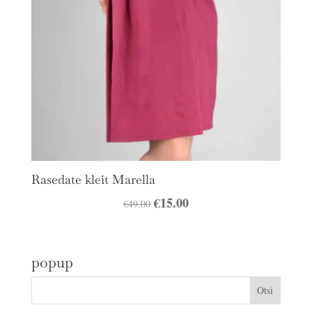
Rasedate kleit Marella
Algne
€
15.00
Praegune
€
49.00
hind
hind
oli:
on:
popup
€49.00.
€15.00.