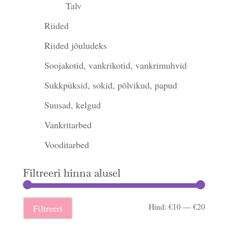
Talv
Riided
Riided jõuludeks
Soojakotid, vankrikotid, vankrimuhvid
Sukkpüksid, sokid, põlvikud, papud
Suusad, kelgud
Vankritarbed
Vooditarbed
Filtreeri hinna alusel
Minima
Maksi
Hind:
€10
—
€20
Filtreeri
hind
hind