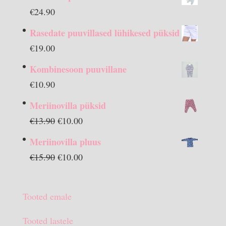
€
24.90
Rasedate puuvillased lühikesed püksid
€
19.00
Kombinesoon puuvillane
€
10.90
Meriinovilla püksid
Algne
Praegune
€
13.90
€
10.00
hind
hind
Meriinovilla pluus
oli:
on:
Algne
Praegune
€
15.90
€
10.00
€13.90.
€10.00.
hind
hind
oli:
on:
Tooted emale
€15.90.
€10.00.
Tooted lastele