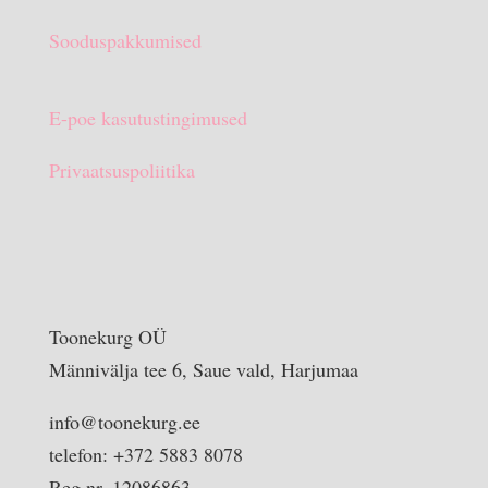
Sooduspakkumised
E-poe kasutustingimused
Privaatsuspoliitika
Toonekurg OÜ
Männivälja tee 6, Saue vald, Harjumaa
info@toonekurg.ee
telefon: +372 5883 8078
Reg nr. 12086863