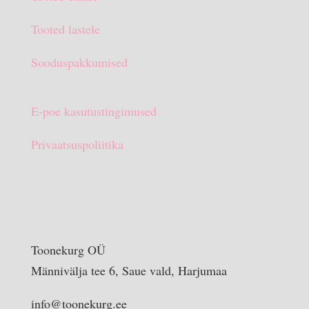
€15.90.
€10.00.
Tooted lastele
Sooduspakkumised
E-poe kasutustingimused
Privaatsuspoliitika
Toonekurg OÜ
Männivälja tee 6, Saue vald, Harjumaa
info@toonekurg.ee