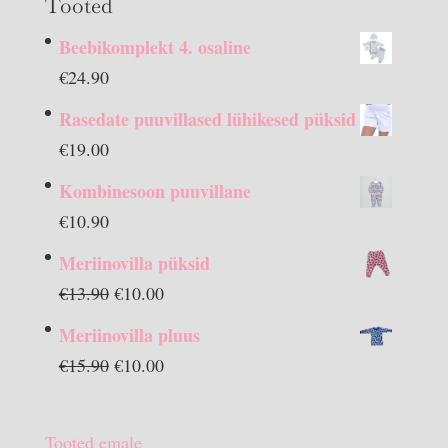
Tooted
Beebikomplekt 4. osaline
€
24.90
Rasedate puuvillased lühikesed püksid
€
19.00
Kombinesoon puuvillane
€
10.90
Meriinovilla püksid
Algne
Praegune
€
13.90
€
10.00
hind
hind
Meriinovilla pluus
oli:
on:
Algne
Praegune
€
15.90
€
10.00
€13.90.
€10.00.
hind
hind
oli:
on:
Tooted emale