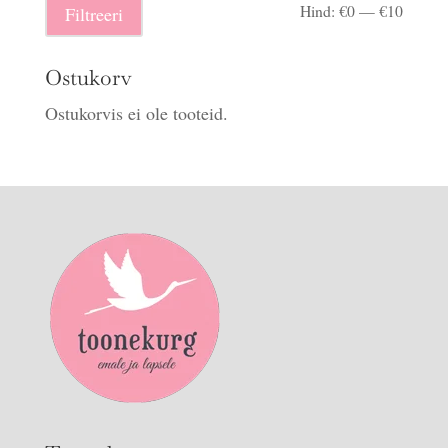
Minima
Maksi
Hind:
€0
—
€10
Filtreeri
hind
hind
Ostukorv
Ostukorvis ei ole tooteid.