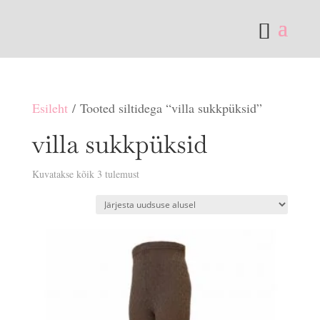
Esileht
/ Tooted siltidega “villa sukkpüksid”
villa sukkpüksid
Sorditud
Kuvatakse kõik 3 tulemust
uusimate
järgi