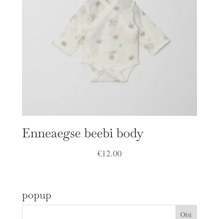
Enneaegse beebi body
€
12.00
popup