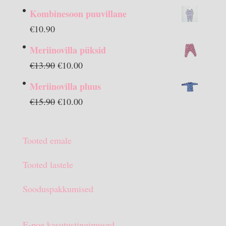
Kombinesoon puuvillane
€
10.90
Meriinovilla püksid
Algne
Praegune
€
13.90
€
10.00
hind
hind
Meriinovilla pluus
oli:
on:
Algne
Praegune
€
15.90
€
10.00
€13.90.
€10.00.
hind
hind
oli:
on:
Tooted emale
€15.90.
€10.00.
Tooted lastele
Sooduspakkumised
E-poe kasutustingimused