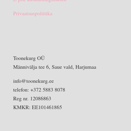
Privaatsuspoliitika
Toonekurg OÜ
Männivälja tee 6, Saue vald, Harjumaa
info@toonekurg.ee
telefon: +372 5883 8078
Reg nr. 12086863
KMKR: EE101461865