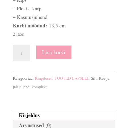
– Plekist karp
– Kasutusjuhend
Karbi mõõdud:
13,5 cm
2 laos
Käe-
Lisa korvi
ja
jalajäljend
karbis
Kategooriad:
Kingitused
,
TOOTED LAPSELE
Silt:
Käe-ja
kogus
jalajäljendi komplekt
Kirjeldus
Arvustused (0)