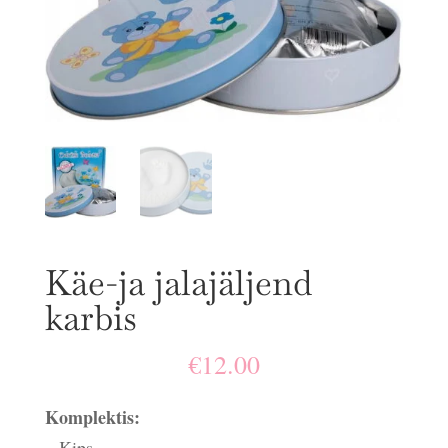
Käe-ja jalajäljend
karbis
€
12.00
Komplektis:
– Kips