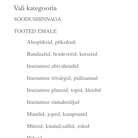
Vali kategooria
SOODUSHINNAGA
TOOTED EMALE
Aluspüksid, püksikud
Bandaažid, hoidevööd, korsetid
Imetamise abivahendid
Imetamise öösärgid, pidžaamad
Imetamise pluusid, topid, kleidid
Imetamise rinnahoidjad
Mantlid, joped, kampsunid
Mütsid, kindad,sallid, sokid
Püksid