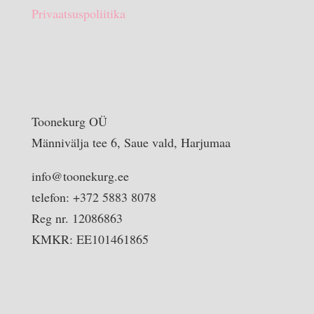
Privaatsuspoliitika
Toonekurg OÜ
Männivälja tee 6, Saue vald, Harjumaa
info@toonekurg.ee
telefon: +372 5883 8078
Reg nr. 12086863
KMKR: EE101461865