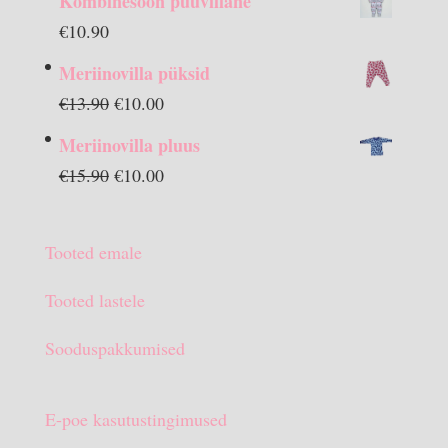
Kombinesoon puuvillane
€
10.90
Meriinovilla püksid
Algne
Praegune
€
13.90
€
10.00
hind
hind
Meriinovilla pluus
oli:
on:
Algne
Praegune
€
15.90
€
10.00
€13.90.
€10.00.
hind
hind
oli:
on:
Tooted emale
€15.90.
€10.00.
Tooted lastele
Sooduspakkumised
E-poe kasutustingimused