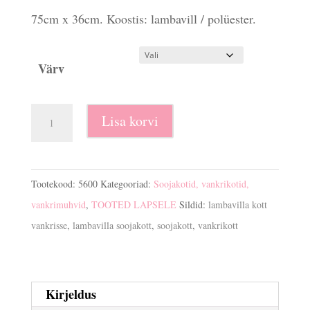
75cm x 36cm. Koostis: lambavill / polüester.
Värv
Lambavilla
Lisa korvi
turvahällikott
kogus
Tootekood:
5600
Kategooriad:
Soojakotid, vankrikotid,
vankrimuhvid
,
TOOTED LAPSELE
Sildid:
lambavilla kott
vankrisse
,
lambavilla soojakott
,
soojakott
,
vankrikott
Kirjeldus