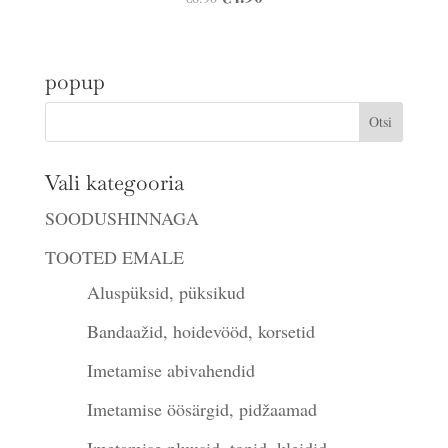
hind
hind
oli:
on:
popup
€6.90.
€4.90.
Vali kategooria
SOODUSHINNAGA
TOOTED EMALE
Aluspüksid, püksikud
Bandaažid, hoidevööd, korsetid
Imetamise abivahendid
Imetamise öösärgid, pidžaamad
Imetamise pluusid, topid, kleidid