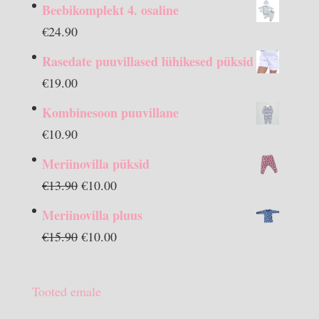
Beebikomplekt 4. osaline
€
24.90
Rasedate puuvillased lühikesed püksid
€
19.00
Kombinesoon puuvillane
€
10.90
Meriinovilla püksid
Algne
Praegune
€
13.90
€
10.00
hind
hind
Meriinovilla pluus
oli:
on:
Algne
Praegune
€
15.90
€
10.00
€13.90.
€10.00.
hind
hind
oli:
on:
Tooted emale
€15.90.
€10.00.