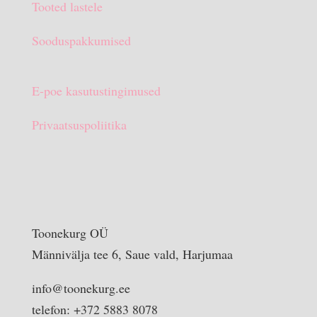
Tooted lastele
Sooduspakkumised
E-poe kasutustingimused
Privaatsuspoliitika
Toonekurg OÜ
Männivälja tee 6, Saue vald, Harjumaa
info@toonekurg.ee
telefon: +372 5883 8078