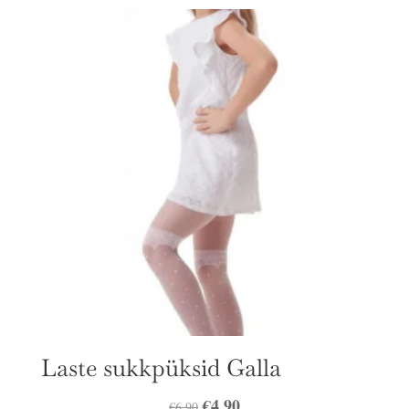
oli:
on:
€35.00.
€25.00.
Laste sukkpüksid Galla
Algne
€
4.90
Praegune
€
6.90