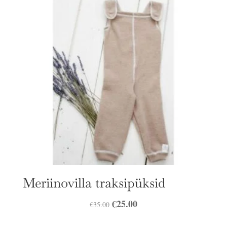
Meriinovilla traksipüksid
Algne
€
25.00
Praegune
€
35.00
hind
hind