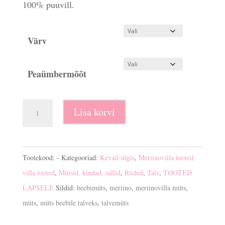
100% puuvill.
Värv
Peaümbermõõt
Meriinovilla
Lisa korvi
beebimüts
voodriga
kogus
Tootekood:
-
Kategooriad:
Kevad-sügis
,
Meriinovilla tooted,
villa tooted
,
Mütsid, kindad, sallid
,
Riided
,
Talv
,
TOOTED
LAPSELE
Sildid:
beebimüts
,
meriino
,
meriinovilla müts
,
müts
,
müts beebile talveks
,
talvemüts