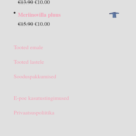
Algne
Praegune
€
13.90
€
10.00
hind
hind
Meriinovilla pluus
oli:
on:
Algne
Praegune
€
15.90
€
10.00
€13.90.
€10.00.
hind
hind
oli:
on:
Tooted emale
€15.90.
€10.00.
Tooted lastele
Sooduspakkumised
E-poe kasutustingimused
Privaatsuspoliitika