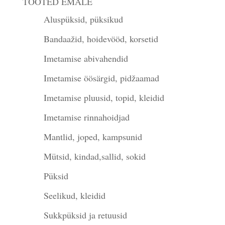
TOOTED EMALE
Aluspüksid, püksikud
Bandaažid, hoidevööd, korsetid
Imetamise abivahendid
Imetamise öösärgid, pidžaamad
Imetamise pluusid, topid, kleidid
Imetamise rinnahoidjad
Mantlid, joped, kampsunid
Mütsid, kindad,sallid, sokid
Püksid
Seelikud, kleidid
Sukkpüksid ja retuusid