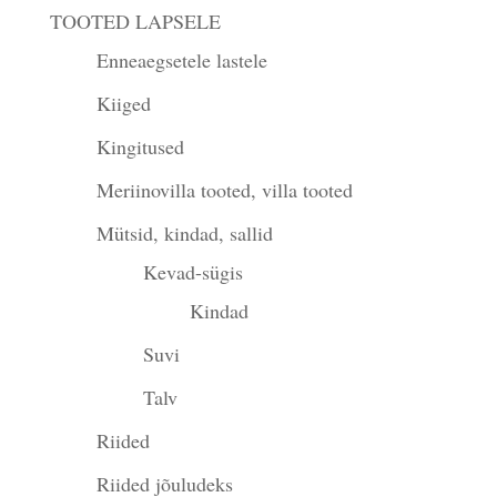
TOOTED LAPSELE
Enneaegsetele lastele
Kiiged
Kingitused
Meriinovilla tooted, villa tooted
Mütsid, kindad, sallid
Kevad-sügis
Kindad
Suvi
Talv
Riided
Riided jõuludeks