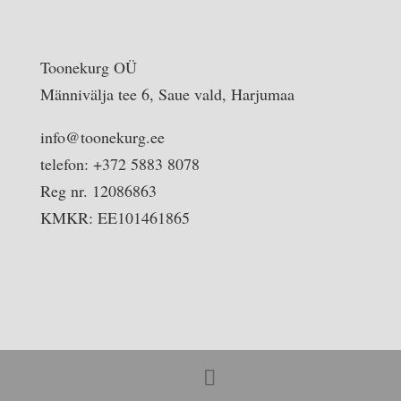
Toonekurg OÜ
Männivälja tee 6, Saue vald, Harjumaa
info@toonekurg.ee
telefon: +372 5883 8078
Reg nr. 12086863
KMKR: EE101461865