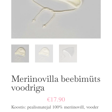
Meriinovilla beebimüts
voodriga
€
17.90
Koostis: pealismatejal 100% meriinovill, vooder