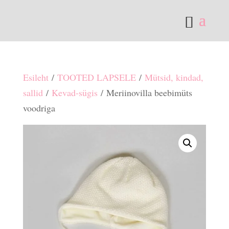
Esileht
/
TOOTED LAPSELE
/
Mütsid, kindad,
sallid
/
Kevad-sügis
/ Meriinovilla beebimüts
voodriga