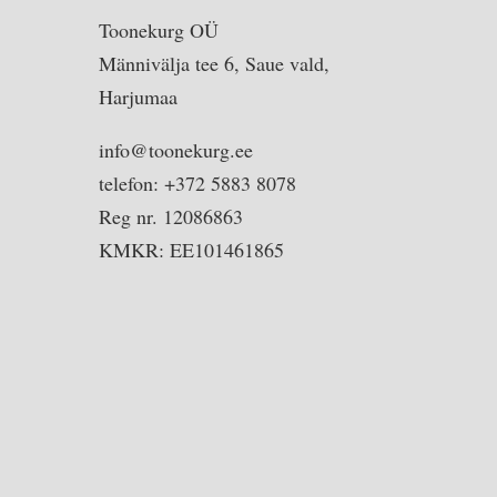
Toonekurg OÜ
Männivälja tee 6, Saue vald,
Harjumaa
info@toonekurg.ee
telefon: +372 5883 8078
Reg nr. 12086863
KMKR: EE101461865