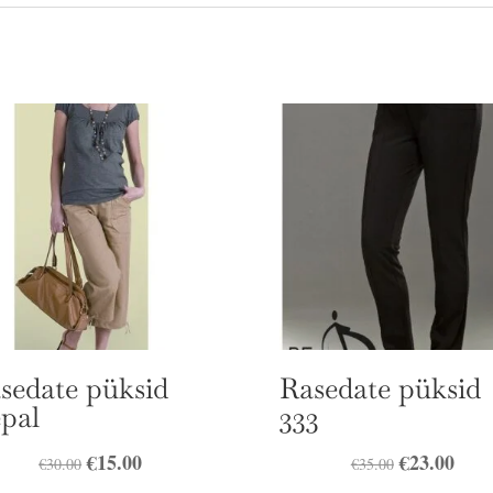
sedate püksid
Rasedate püksid
pal
333
Algne
€
15.00
Praegune
Algne
€
23.00
Prae
€
30.00
€
35.00