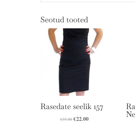
Seotud tooted
Rasedate seelik 157
Ra
Ne
Algne
€
22.00
Praegune
€
35.00
hind
hind