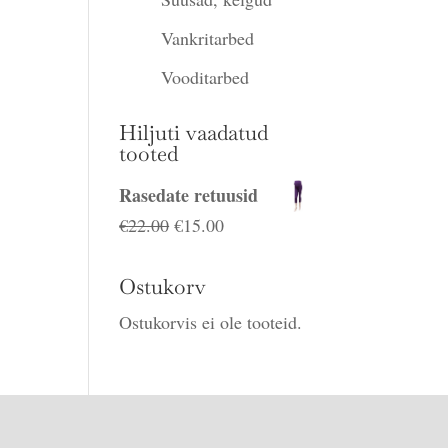
Vankritarbed
Vooditarbed
Hiljuti vaadatud
tooted
Rasedate retuusid
Algne
Praegune
€
22.00
€
15.00
hind
hind
oli:
on:
Ostukorv
€22.00.
€15.00.
Ostukorvis ei ole tooteid.