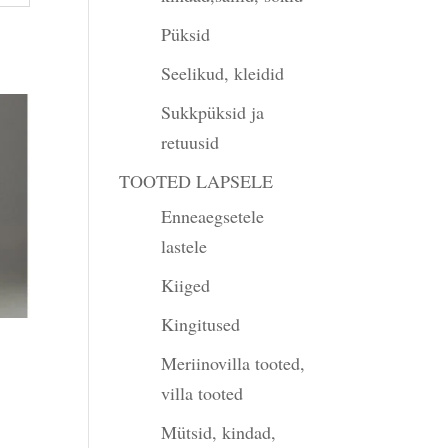
Püksid
Seelikud, kleidid
Sukkpüksid ja
retuusid
TOOTED LAPSELE
Enneaegsetele
lastele
Kiiged
Kingitused
Meriinovilla tooted,
villa tooted
gune
Mütsid, kindad,