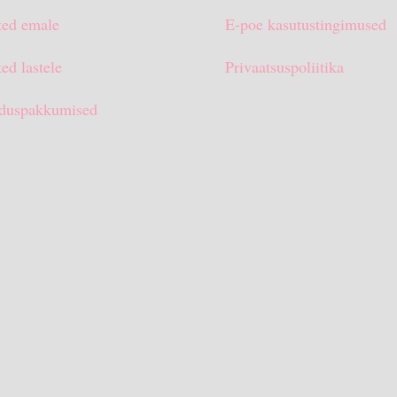
ted emale
E-poe kasutustingimused
ed lastele
Privaatsuspoliitika
duspakkumised