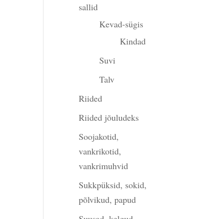
sallid
Kevad-sügis
00.
Kindad
Suvi
Talv
Riided
Riided jõuludeks
Soojakotid,
vankrikotid,
vankrimuhvid
Sukkpüksid, sokid,
põlvikud, papud
Suusad, kelgud