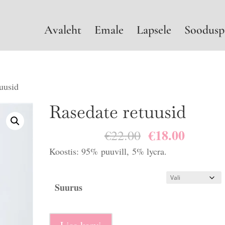
Avaleht
Emale
Lapsele
Soodusp
uusid
Rasedate retuusid
€
18.00
Algne
Praegu
€
22.00
hind
hind
Koostis: 95% puuvill, 5% lycra.
oli:
on:
€22.00.
€18.00.
Suurus
Rasedate