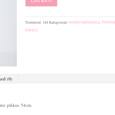
Lisa korvi
retuusid
kogus
Tootekood:
144
Kategooriad:
SOODUSHINNAGA
,
TOOTE
EMALE
ed (0)
äre pikkus 54cm.