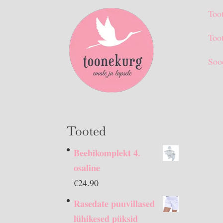
Too
Toot
Soo
Tooted
Beebikomplekt 4.
osaline
€
24.90
Rasedate puuvillased
lühikesed püksid