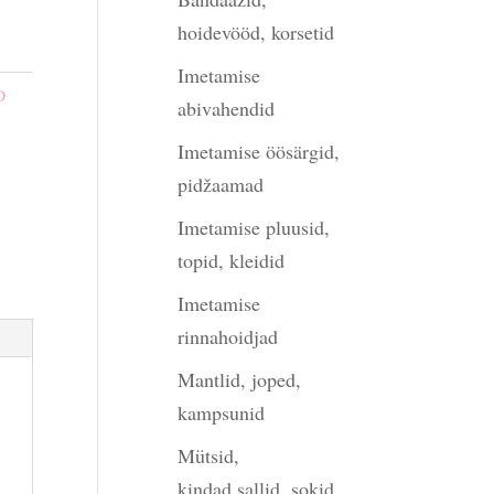
hoidevööd, korsetid
Imetamise
D
abivahendid
Imetamise öösärgid,
pidžaamad
Imetamise pluusid,
topid, kleidid
Imetamise
rinnahoidjad
Mantlid, joped,
kampsunid
Mütsid,
kindad,sallid, sokid