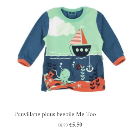
€8.90.
€5.50.
Puuvillane pluus beebile Me Too
Algne
€
5.50
Praegune
€
8.90
hind
hind