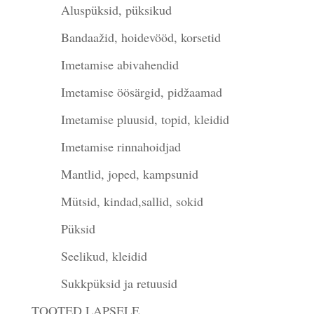
Aluspüksid, püksikud
Bandaažid, hoidevööd, korsetid
Imetamise abivahendid
Imetamise öösärgid, pidžaamad
Imetamise pluusid, topid, kleidid
Imetamise rinnahoidjad
Mantlid, joped, kampsunid
Mütsid, kindad,sallid, sokid
Püksid
Seelikud, kleidid
Sukkpüksid ja retuusid
TOOTED LAPSELE