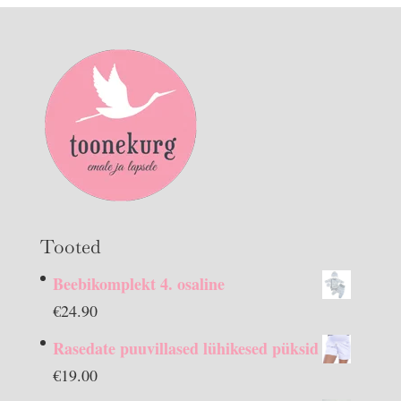
Tooted
Beebikomplekt 4. osaline
€
24.90
Rasedate puuvillased lühikesed püksid
€
19.00