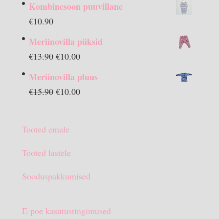
Kombinesoon puuvillane
€
10.90
Meriinovilla püksid
Algne
Praegune
€
13.90
€
10.00
hind
hind
Meriinovilla pluus
oli:
on:
Algne
Praegune
€
15.90
€
10.00
€13.90.
€10.00.
hind
hind
oli:
on:
Tooted emale
€15.90.
€10.00.
Tooted lastele
Sooduspakkumised
E-poe kasutustingimused