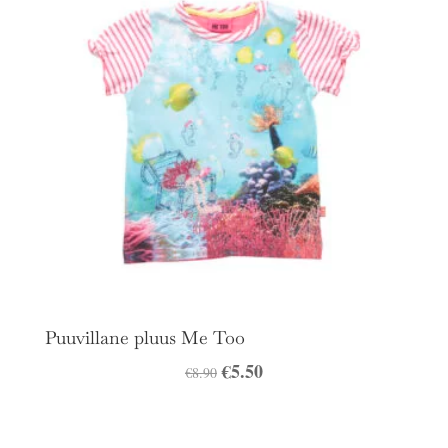
Puuvillane pluus Me Too
Algne
€
5.50
Praegune
€
8.90
hind
hind
oli:
on: