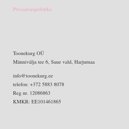
Privaatsuspoliitika
Toonekurg OÜ
Männivälja tee 6, Saue vald, Harjumaa
info@toonekurg.ee
telefon: +372 5883 8078
Reg nr. 12086863
KMKR: EE101461865