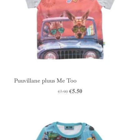
Puuvillane pluus Me Too
Algne
€
5.50
Praegune
€
7.90
hind
hind
oli:
on:
€7.90.
€5.50.