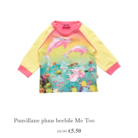
oli:
on:
€8.90.
€5.50.
Puuvillane pluus beebile Me Too
Algne
€
5.50
Praegune
€
8.90