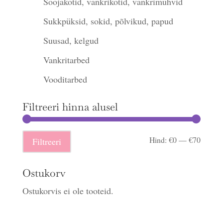
Soojakotid, vankrikotid, vankrimuhvid
Sukkpüksid, sokid, põlvikud, papud
Suusad, kelgud
Vankritarbed
Vooditarbed
Filtreeri hinna alusel
Minima
Maksi
Hind:
€0
—
€70
Filtreeri
hind
hind
Ostukorv
Ostukorvis ei ole tooteid.