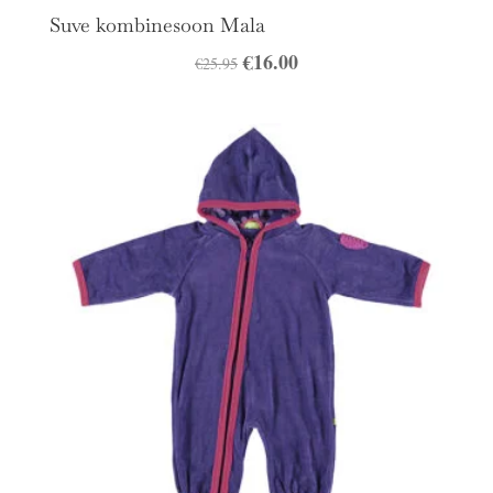
Suve kombinesoon Mala
Algne
€
16.00
Praegune
€
25.95
hind
hind
oli:
on:
€25.95.
€16.00.