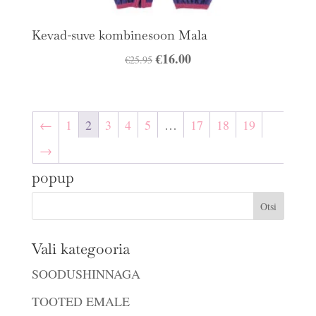
Kevad-suve kombinesoon Mala
Algne
€
16.00
Praegune
€
25.95
hind
hind
oli:
on:
€25.95.
€16.00.
←
1
2
3
4
5
…
17
18
19
→
popup
Vali kategooria
SOODUSHINNAGA
TOOTED EMALE