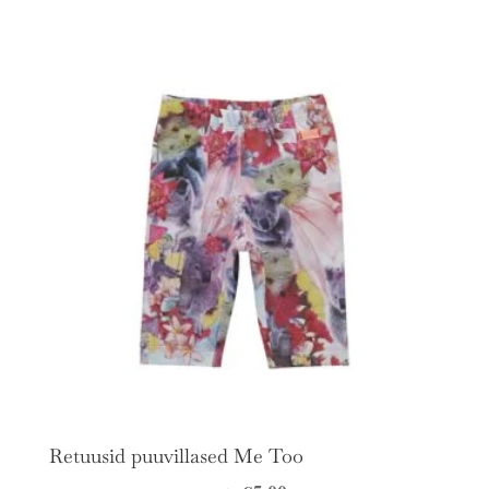
hind
hind
oli:
on:
€8.90.
€5.50.
Retuusid puuvillased Me Too