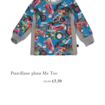
Puuvillane pluus Me Too
Algne
€
5.50
Praegune
€
8.90
hind
hind
oli:
on:
€8.90.
€5.50.