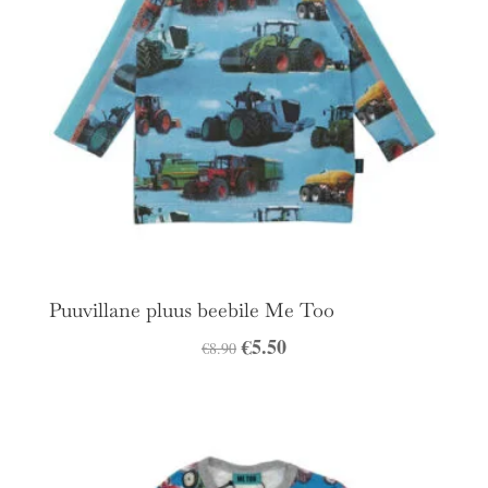
Puuvillane pluus beebile Me Too
Algne
€
5.50
Praegune
€
8.90
hind
hind
oli:
on:
€8.90.
€5.50.