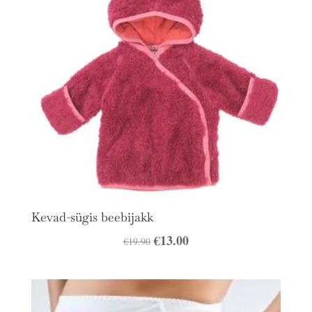
Kevad-sügis beebijakk
Algne
€
13.00
Praegune
€
19.90
hind
hind
oli:
on:
€19.90.
€13.00.