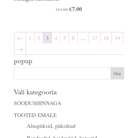
Algne
€
7.00
Praegune
€
11.00
hind
hind
oli:
on:
€11.00.
€7.00.
←
1
2
3
4
5
6
…
17
18
19
→
popup
Vali kategooria
SOODUSHINNAGA
TOOTED EMALE
Aluspüksid, püksikud
Bandaažid, hoidevööd, korsetid