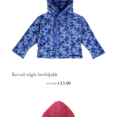
Kevad-sügis beebijakk
Algne
€
13.00
Praegune
€
19.90
hind
hind
oli:
on:
€19.90.
€13.00.