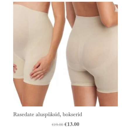
oli:
on:
€12.00.
€9.00.
Rasedate aluspüksid, bokserid
Algne
€
13.00
Praegune
€
19.00