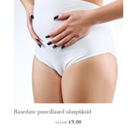
€13.00.
€9.00.
Rasedate puuvillased aluspüksid
Algne
€
9.00
Praegune
€
12.00
hind
hind