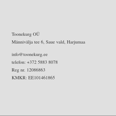
Toonekurg OÜ
Männivälja tee 6, Saue vald, Harjumaa
info@toonekurg.ee
telefon: +372 5883 8078
Reg nr. 12086863
KMKR: EE101461865