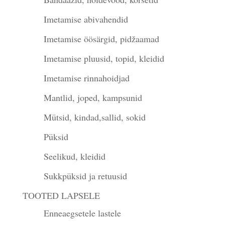
Imetamise abivahendid
Imetamise öösärgid, pidžaamad
Imetamise pluusid, topid, kleidid
Imetamise rinnahoidjad
Mantlid, joped, kampsunid
Mütsid, kindad,sallid, sokid
Püksid
Seelikud, kleidid
Sukkpüksid ja retuusid
TOOTED LAPSELE
Enneaegsetele lastele