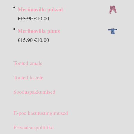
Meriinovilla püksid
Algne
Praegune
€
13.90
€
10.00
hind
hind
Meriinovilla pluus
oli:
on:
Algne
Praegune
€
15.90
€
10.00
€13.90.
€10.00.
hind
hind
oli:
on:
Tooted emale
€15.90.
€10.00.
Tooted lastele
Sooduspakkumised
E-poe kasutustingimused
Privaatsuspoliitika