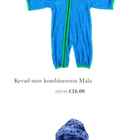
Kevad-suve kombinesoon Mala
Algne
€
16.00
Praegune
€
25.95
hind
hind
oli:
on:
€25.95.
€16.00.