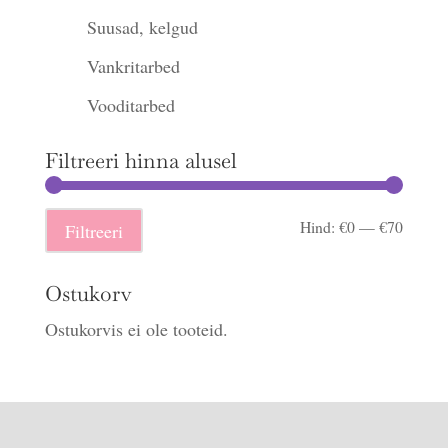
Suusad, kelgud
Vankritarbed
Vooditarbed
Filtreeri hinna alusel
Minima
Maksi
Hind:
€0
—
€70
Filtreeri
hind
hind
Ostukorv
Ostukorvis ei ole tooteid.