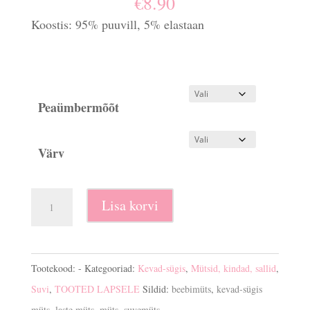
€
8.90
Koostis: 95% puuvill, 5% elastaan
Peaümbermõõt
Värv
Müts
Lisa korvi
puuvillane
kogus
Tootekood:
-
Kategooriad:
Kevad-sügis
,
Mütsid, kindad, sallid
,
Suvi
,
TOOTED LAPSELE
Sildid:
beebimüts
,
kevad-sügis
müts
,
laste müts
,
müts
,
suvemüts