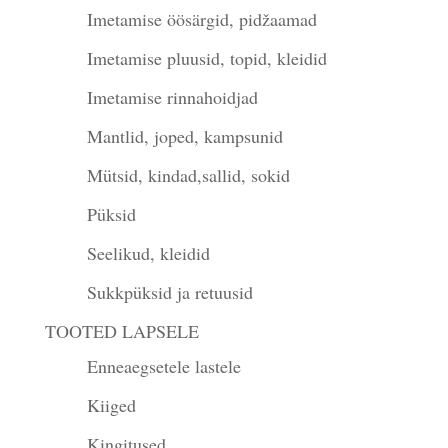
Imetamise öösärgid, pidžaamad
Imetamise pluusid, topid, kleidid
Imetamise rinnahoidjad
Mantlid, joped, kampsunid
Mütsid, kindad,sallid, sokid
Püksid
Seelikud, kleidid
Sukkpüksid ja retuusid
TOOTED LAPSELE
Enneaegsetele lastele
Kiiged
Kingitused