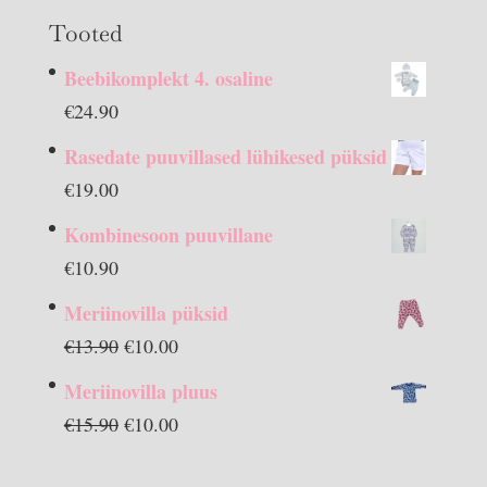
Tooted
Beebikomplekt 4. osaline
€
24.90
Rasedate puuvillased lühikesed püksid
€
19.00
Kombinesoon puuvillane
€
10.90
Meriinovilla püksid
Algne
Praegune
€
13.90
€
10.00
hind
hind
Meriinovilla pluus
oli:
on:
Algne
Praegune
€
15.90
€
10.00
€13.90.
€10.00.
hind
hind