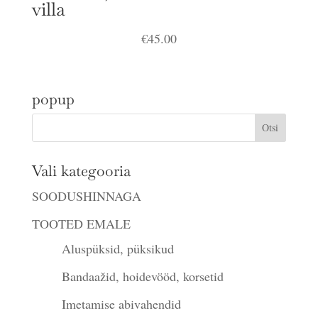
villa
€
45.00
popup
Vali kategooria
SOODUSHINNAGA
TOOTED EMALE
Aluspüksid, püksikud
Bandaažid, hoidevööd, korsetid
Imetamise abivahendid