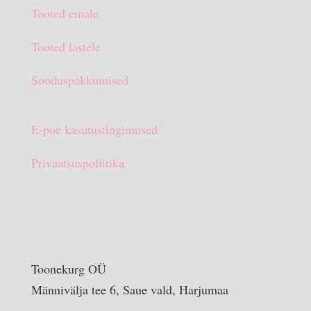
oli:
on:
Tooted emale
€15.90.
€10.00.
Tooted lastele
Sooduspakkumised
E-poe kasutustingimused
Privaatsuspoliitika
Toonekurg OÜ
Männivälja tee 6, Saue vald, Harjumaa