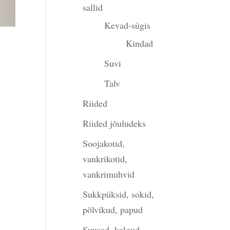
sallid
Kevad-sügis
Kindad
Suvi
Talv
Riided
Riided jõuludeks
Soojakotid,
vankrikotid,
vankrimuhvid
Sukkpüksid, sokid,
põlvikud, papud
Suusad, kelgud