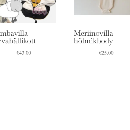
mbavilla
Meriinovilla
rvahällikott
hõlmikbody
€
43.00
€
25.00