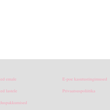
ted emale
E-poe kasutustingimused
ed lastele
Privaatsuspoliitika
duspakkumised