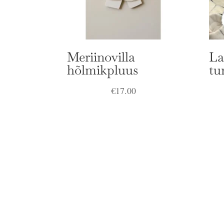
Meriinovilla
La
hõlmikpluus
tu
€
17.00