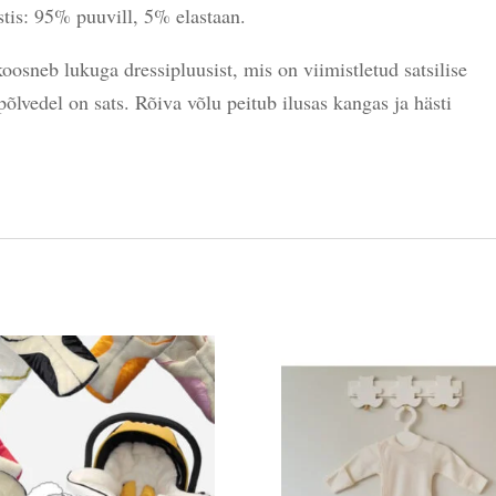
stis: 95% puuvill, 5% elastaan.
koosneb lukuga dressipluusist, mis on viimistletud satsilise
põlvedel on sats. Rõiva võlu peitub ilusas kangas ja hästi