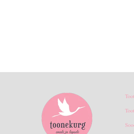
Too
Toot
Soo