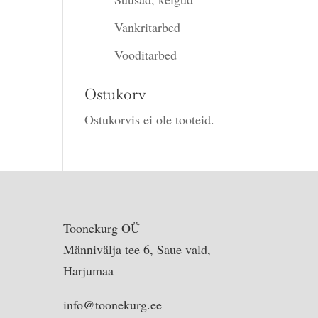
Vankritarbed
Vooditarbed
Ostukorv
Ostukorvis ei ole tooteid.
Toonekurg OÜ
Männivälja tee 6, Saue vald,
Harjumaa
info@toonekurg.ee