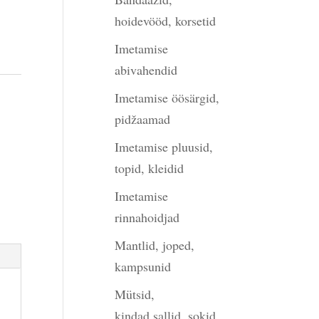
hoidevööd, korsetid
Imetamise
abivahendid
Imetamise öösärgid,
pidžaamad
Imetamise pluusid,
topid, kleidid
Imetamise
rinnahoidjad
Mantlid, joped,
kampsunid
Mütsid,
kindad,sallid, sokid