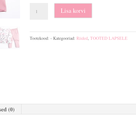
Dressikomplekt
Lisa korvi
puuvillane
kogus
Tootekood:
-
Kategooriad:
Riided
,
TOOTED LAPSELE
ed (0)