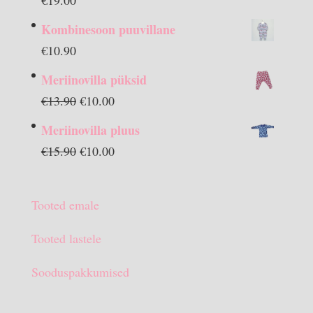
Kombinesoon puuvillane
€
10.90
Meriinovilla püksid
Algne
Praegune
€
13.90
€
10.00
hind
hind
Meriinovilla pluus
oli:
on:
Algne
Praegune
€
15.90
€
10.00
€13.90.
€10.00.
hind
hind
oli:
on:
Tooted emale
€15.90.
€10.00.
Tooted lastele
Sooduspakkumised