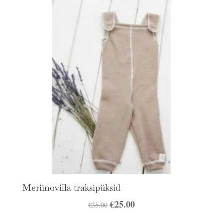
Meriinovilla traksipüksid
Algne
€
25.00
Praegune
€
35.00
hind
hind