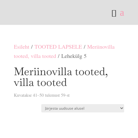
Esileht
/
TOOTED LAPSELE
/
Meriinovilla
tooted, villa tooted
/ Lehekülg 5
Meriinovilla tooted,
villa tooted
Sorditud
Kuvatakse 41–50 tulemust 59-st
uusimate
järgi