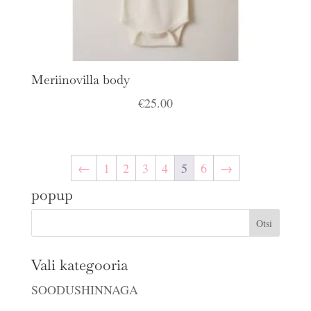
Meriinovilla body
€
25.00
←
1
2
3
4
5
6
→
popup
Vali kategooria
SOODUSHINNAGA