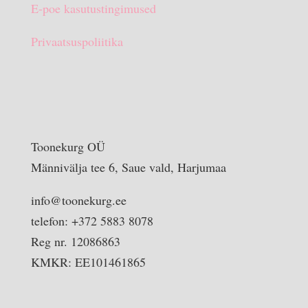
E-poe kasutustingimused
Privaatsuspoliitika
Toonekurg OÜ
Männivälja tee 6, Saue vald, Harjumaa
info@toonekurg.ee
telefon: +372 5883 8078
Reg nr. 12086863
KMKR: EE101461865