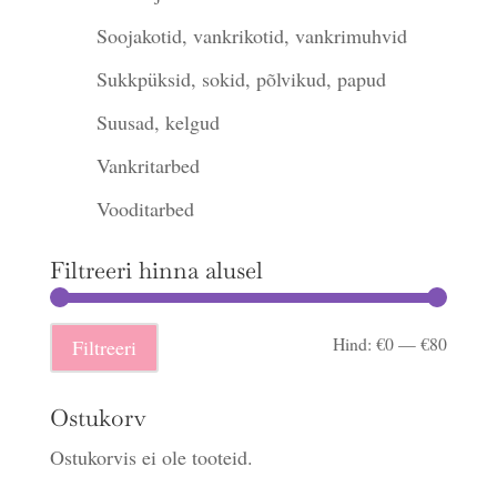
Soojakotid, vankrikotid, vankrimuhvid
Sukkpüksid, sokid, põlvikud, papud
Suusad, kelgud
Vankritarbed
Vooditarbed
Filtreeri hinna alusel
Minima
Maksi
Hind:
€0
—
€80
Filtreeri
hind
hind
Ostukorv
Ostukorvis ei ole tooteid.