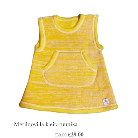
oli:
on:
€35.00.
€25.00.
Meriinovilla kleit, tuunika
Algne
€
29.00
Praegune
€
39.00