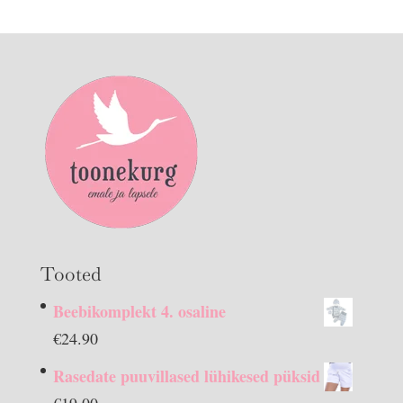
Tooted
Beebikomplekt 4. osaline
€
24.90
Rasedate puuvillased lühikesed püksid
€
19.00