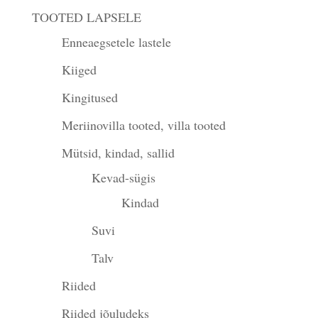
TOOTED LAPSELE
Enneaegsetele lastele
Kiiged
Kingitused
Meriinovilla tooted, villa tooted
Mütsid, kindad, sallid
Kevad-sügis
Kindad
Suvi
Talv
Riided
Riided jõuludeks