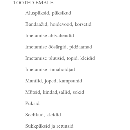
TOOTED EMALE
Aluspüksid, püksikud
Bandaažid, hoidevööd, korsetid
Imetamise abivahendid
Imetamise öösärgid, pidžaamad
Imetamise pluusid, topid, kleidid
Imetamise rinnahoidjad
Mantlid, joped, kampsunid
Mütsid, kindad,sallid, sokid
Püksid
Seelikud, kleidid
Sukkpüksid ja retuusid